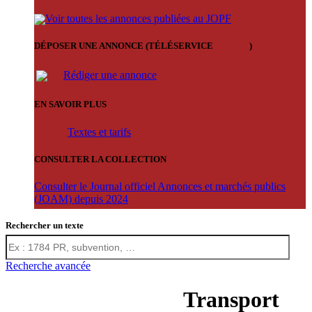
Voir toutes les annonces publiées au JOPF
DÉPOSER UNE ANNONCE (TÉLÉSERVICE
'ARERE
)
Rédiger une annonce
EN SAVOIR PLUS
Textes et tarifs
CONSULTER LA COLLECTION
Consulter le Journal officiel Annonces et marchés publics
(JOAM) depuis 2024
Rechercher un texte
Recherche avancée
Transport