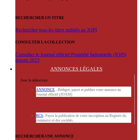
RECHERCHER UN TITRE
Rechercher tous les titres publiés au JOPI
CONSULTER LA COLLECTION
Consulter le Journal officiel Propriété Industrielle (JOPI)
depuis 2023
ANNONCES
LÉGALES
Avec le téléservice
'ARERE
:
ANNONCE
- Rédigez, payez et publiez votre annonce au
Journal officiel (JOAM)
RCS
- Payez la publication de votre inscription au Registre du
commerce et des sociétés.
RECHERCHER UNE ANNONCE