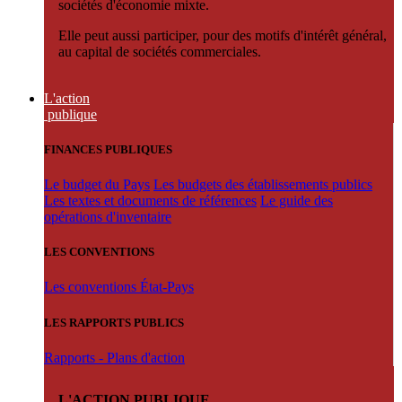
sociétés d'économie mixte.
Elle peut aussi participer, pour des motifs d'intérêt général,
au capital de sociétés commerciales.
L'action
publique
FINANCES PUBLIQUES
Le budget du Pays
Les budgets des établissements publics
Les textes et documents de références
Le guide des
opérations d'inventaire
LES CONVENTIONS
Les conventions État-Pays
LES RAPPORTS PUBLICS
Rapports - Plans d'action
L'ACTION PUBLIQUE