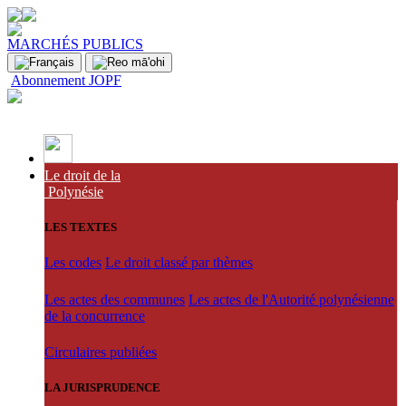
MARCHÉS PUBLICS
Abonnement JOPF
Le droit de la
Polynésie
LES TEXTES
Les codes
Le droit classé par thèmes
Les actes des communes
Les actes de l'Autorité polynésienne
de la concurrence
Circulaires publiées
LA JURISPRUDENCE