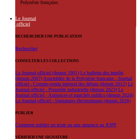
Polynésie française.
Le Journal
officiel
RECHERCHER UNE PUBLICATION
Rechercher
CONSULTER LES COLLECTIONS
Le Journal officiel (depuis 1901)
Le bulletin des impôts
(depuis 2007)
Assemblée de la Polynésie française - Journal
officiel - Compte-rendu intégral des débats (depuis 2012)
Le
Journal officiel - Propriété industrielle (depuis 2023)
Le
Journal officiel - Annonces et marchés publics (depuis 2024)
Le Journal officiel - Signatures électroniques (depuis 2026)
PUBLIER
Comment publier un texte ou une annonce au JOPF
VÉRIFIER UNE SIGNATURE