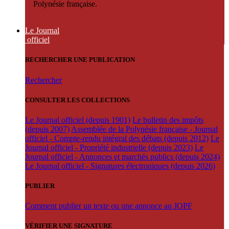
Polynésie française.
Le Journal
officiel
RECHERCHER UNE PUBLICATION
Rechercher
CONSULTER LES COLLECTIONS
Le Journal officiel (depuis 1901)
Le bulletin des impôts
(depuis 2007)
Assemblée de la Polynésie française - Journal
officiel - Compte-rendu intégral des débats (depuis 2012)
Le
Journal officiel - Propriété industrielle (depuis 2023)
Le
Journal officiel - Annonces et marchés publics (depuis 2024)
Le Journal officiel - Signatures électroniques (depuis 2026)
PUBLIER
Comment publier un texte ou une annonce au JOPF
VÉRIFIER UNE SIGNATURE