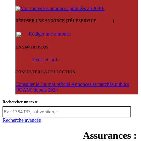
Voir toutes les annonces publiées au JOPF
DÉPOSER UNE ANNONCE (TÉLÉSERVICE
'ARERE
)
Rédiger une annonce
EN SAVOIR PLUS
Textes et tarifs
CONSULTER LA COLLECTION
Consulter le Journal officiel Annonces et marchés publics
(JOAM) depuis 2024
Rechercher un texte
Recherche avancée
Assurances :