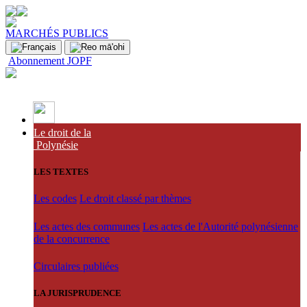
MARCHÉS PUBLICS
Abonnement JOPF
Le droit de la
Polynésie
LES TEXTES
Les codes
Le droit classé par thèmes
Les actes des communes
Les actes de l'Autorité polynésienne
de la concurrence
Circulaires publiées
LA JURISPRUDENCE