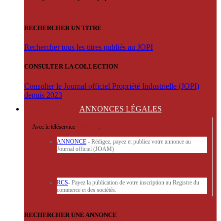
RECHERCHER UN TITRE
Rechercher tous les titres publiés au JOPI
CONSULTER LA COLLECTION
Consulter le Journal officiel Propriété Industrielle (JOPI)
depuis 2023
ANNONCES
LÉGALES
Avec le téléservice
'ARERE
:
ANNONCE
- Rédigez, payez et publiez votre annonce au
Journal officiel (JOAM)
RCS
- Payez la publication de votre inscription au Registre du
commerce et des sociétés.
RECHERCHER UNE ANNONCE