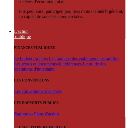
sociétés d'économie mixte.
Elle peut aussi participer, pour des motifs d'intérêt général,
au capital de sociétés commerciales.
L'action
publique
FINANCES PUBLIQUES
Le budget du Pays
Les budgets des établissements publics
Les textes et documents de références
Le guide des
opérations d'inventaire
LES CONVENTIONS
Les conventions État-Pays
LES RAPPORTS PUBLICS
Rapports - Plans d'action
L'ACTION PUBLIQUE