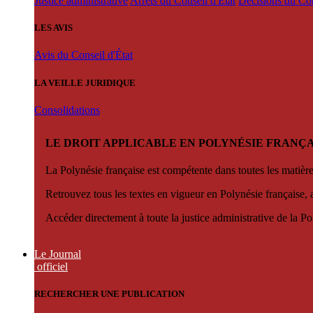
Justice administrative
Arrêts du Conseil d'État
Décisions du Con
LES AVIS
Avis du Conseil d'État
LA VEILLE JURIDIQUE
Consolidations
LE DROIT APPLICABLE EN POLYNÉSIE FRANÇA
La Polynésie française est compétente dans toutes les matièr
Retrouvez tous les textes en vigueur en Polynésie française, 
Accéder directement à toute la justice administrative de la Po
Le Journal
officiel
RECHERCHER UNE PUBLICATION