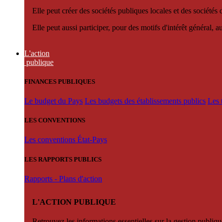
Elle peut créer des sociétés publiques locales et des sociétés
Elle peut aussi participer, pour des motifs d'intérêt général, 
L'action
publique
FINANCES PUBLIQUES
Le budget du Pays
Les budgets des établissements publics
Les 
LES CONVENTIONS
Les conventions État-Pays
LES RAPPORTS PUBLICS
Rapports - Plans d'action
L'ACTION PUBLIQUE
Retrouvez les informations essentielles sur la gestion publiqu