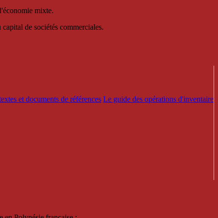
 d'économie mixte.
au capital de sociétés commerciales.
textes et documents de références
Le guide des opérations d'inventaire
e en Polynésie française :