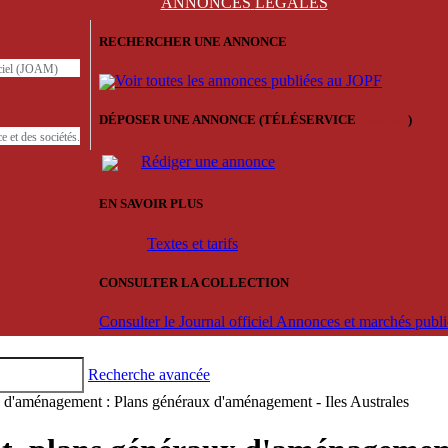
ANNONCES
LÉGALES
RECHERCHER UNE ANNONCE
iciel (JOAM)
Voir toutes les annonces publiées au JOPF
DÉPOSER UNE ANNONCE (TÉLÉSERVICE
'ARERE
)
e et des sociétés.
Rédiger une annonce
EN SAVOIR PLUS
Textes et tarifs
CONSULTER LA COLLECTION
Consulter le Journal officiel Annonces et marchés pub
Recherche avancée
d'aménagement : Plans généraux d'aménagement - Iles Australes