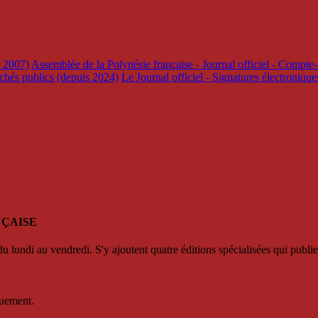
s 2007)
Assemblée de la Polynésie française - Journal officiel - Compte-
rchés publics (depuis 2024)
Le Journal officiel - Signatures électroniqu
NÇAISE
u lundi au vendredi. S'y ajoutent quatre éditions spécialisées qui publie
quement.