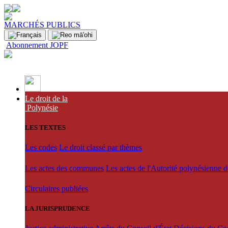
MARCHÉS PUBLICS
Abonnement JOPF
Le droit de la
Polynésie
LES TEXTES
Les codes
Le droit classé par thèmes
Les actes des communes
Les actes de l'Autorité polynésienne 
Circulaires publiées
LA JURISPRUDENCE