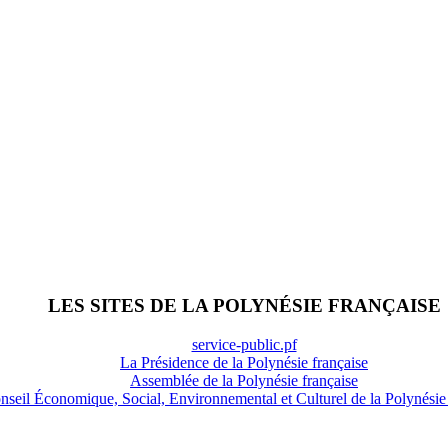
LES SITES DE LA POLYNÉSIE FRANÇAISE
service-public.pf
La Présidence de la Polynésie française
Assemblée de la Polynésie française
nseil Économique, Social, Environnemental et Culturel de la Polynésie 