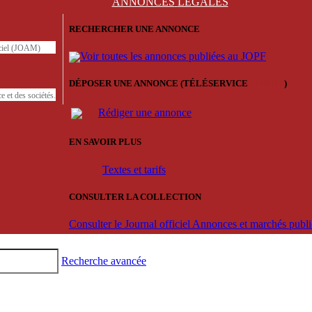
ANNONCES
LÉGALES
RECHERCHER UNE ANNONCE
iciel (JOAM)
Voir toutes les annonces publiées au JOPF
DÉPOSER UNE ANNONCE (TÉLÉSERVICE
'ARERE
)
e et des sociétés.
Rédiger une annonce
EN SAVOIR PLUS
Textes et tarifs
CONSULTER LA COLLECTION
Consulter le Journal officiel Annonces et marchés pub
Recherche avancée