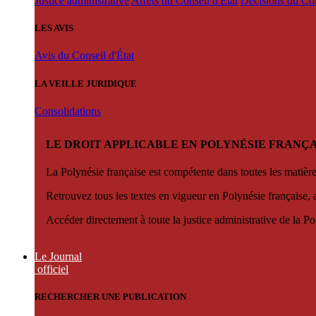
Justice administrative
Arrêts du Conseil d'État
Décisions du Con
LES AVIS
Avis du Conseil d'État
LA VEILLE JURIDIQUE
Consolidations
LE DROIT APPLICABLE EN POLYNÉSIE FRANÇA
La Polynésie française est compétente dans toutes les matièr
Retrouvez tous les textes en vigueur en Polynésie française, 
Accéder directement à toute la justice administrative de la Po
Le Journal
officiel
RECHERCHER UNE PUBLICATION