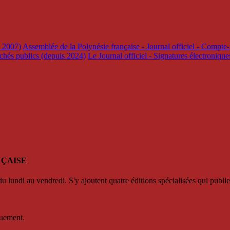
s 2007)
Assemblée de la Polynésie française - Journal officiel - Compte-
rchés publics (depuis 2024)
Le Journal officiel - Signatures électroniqu
NÇAISE
u lundi au vendredi. S'y ajoutent quatre éditions spécialisées qui publie
quement.