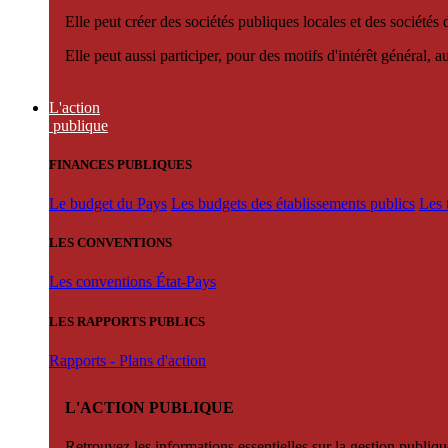
Elle peut créer des sociétés publiques locales et des sociétés
Elle peut aussi participer, pour des motifs d'intérêt général, 
L'action
publique
FINANCES PUBLIQUES
Le budget du Pays
Les budgets des établissements publics
Les 
LES CONVENTIONS
Les conventions État-Pays
LES RAPPORTS PUBLICS
Rapports - Plans d'action
L'ACTION PUBLIQUE
Retrouvez les informations essentielles sur la gestion publiqu