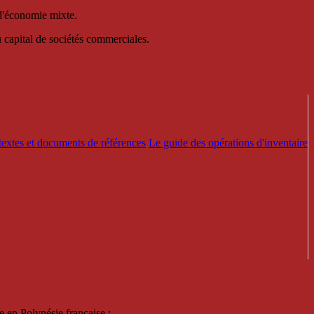
 d'économie mixte.
au capital de sociétés commerciales.
textes et documents de références
Le guide des opérations d'inventaire
e en Polynésie française :