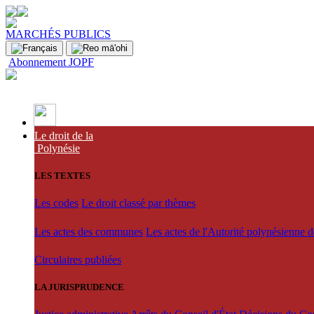
MARCHÉS PUBLICS
Abonnement JOPF
Le droit de la
Polynésie
LES TEXTES
Les codes
Le droit classé par thèmes
Les actes des communes
Les actes de l'Autorité polynésienne 
Circulaires publiées
LA JURISPRUDENCE