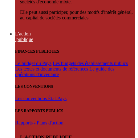
sociétés d'économie mixte.
Elle peut aussi participer, pour des motifs d'intérêt général,
au capital de sociétés commerciales.
L'action
publique
FINANCES PUBLIQUES
Le budget du Pays
Les budgets des établissements publics
Les textes et documents de références
Le guide des
opérations d'inventaire
LES CONVENTIONS
Les conventions État-Pays
LES RAPPORTS PUBLICS
Rapports - Plans d'action
L'ACTION PUBLIQUE