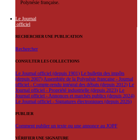
Polynésie française.
Le Journal
officiel
RECHERCHER UNE PUBLICATION
Rechercher
CONSULTER LES COLLECTIONS
Le Journal officiel (depuis 1901)
Le bulletin des impôts
(depuis 2007)
Assemblée de la Polynésie française - Journal
officiel - Compte-rendu intégral des débats (depuis 2012)
Le
Journal officiel - Propriété industrielle (depuis 2023)
Le
Journal officiel - Annonces et marchés publics (depuis 2024)
Le Journal officiel - Signatures électroniques (depuis 2026)
PUBLIER
Comment publier un texte ou une annonce au JOPF
VÉRIFIER UNE SIGNATURE