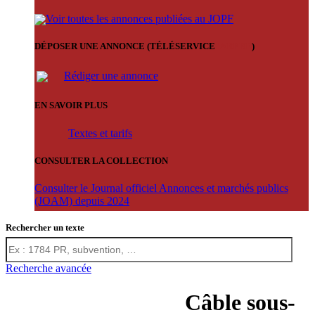
Voir toutes les annonces publiées au JOPF
DÉPOSER UNE ANNONCE (TÉLÉSERVICE
'ARERE
)
Rédiger une annonce
EN SAVOIR PLUS
Textes et tarifs
CONSULTER LA COLLECTION
Consulter le Journal officiel Annonces et marchés publics
(JOAM) depuis 2024
Rechercher un texte
Recherche avancée
Câble sous-