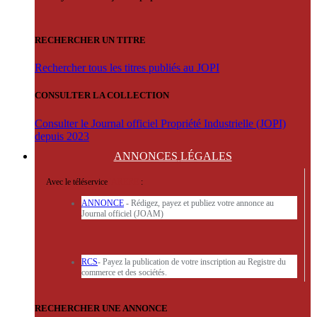
RECHERCHER UN TITRE
Rechercher tous les titres publiés au JOPI
CONSULTER LA COLLECTION
Consulter le Journal officiel Propriété Industrielle (JOPI)
depuis 2023
ANNONCES
LÉGALES
Avec le téléservice
'ARERE
:
ANNONCE
- Rédigez, payez et publiez votre annonce au
Journal officiel (JOAM)
RCS
- Payez la publication de votre inscription au Registre du
commerce et des sociétés.
RECHERCHER UNE ANNONCE