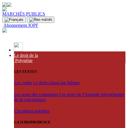
MARCHÉS PUBLICS
Abonnement JOPF
Le droit de la
Polynésie
LES TEXTES
Les codes
Le droit classé par thèmes
Les actes des communes
Les actes de l'Autorité polynésienne
de la concurrence
Circulaires publiées
LA JURISPRUDENCE