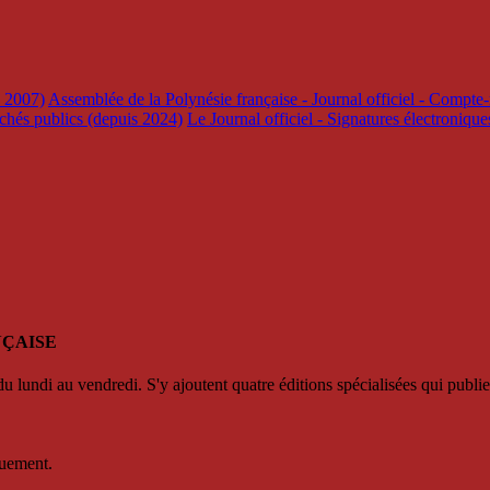
s 2007)
Assemblée de la Polynésie française - Journal officiel - Compte-
rchés publics (depuis 2024)
Le Journal officiel - Signatures électroniqu
NÇAISE
u lundi au vendredi. S'y ajoutent quatre éditions spécialisées qui publie
quement.