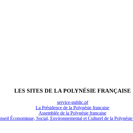
LES SITES DE LA POLYNÉSIE FRANÇAISE
service-public.pf
La Présidence de la Polynésie française
Assemblée de la Polynésie française
nseil Économique, Social, Environnemental et Culturel de la Polynésie 