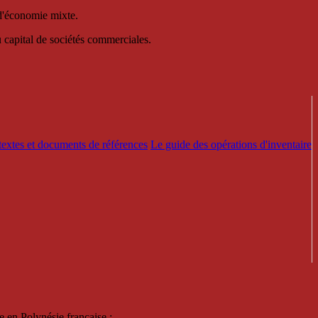
 d'économie mixte.
au capital de sociétés commerciales.
textes et documents de références
Le guide des opérations d'inventaire
e en Polynésie française :