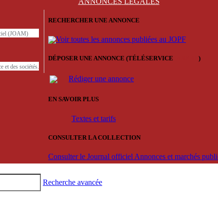
ANNONCES
LÉGALES
RECHERCHER UNE ANNONCE
iciel (JOAM)
Voir toutes les annonces publiées au JOPF
DÉPOSER UNE ANNONCE (TÉLÉSERVICE
'ARERE
)
e et des sociétés.
Rédiger une annonce
EN SAVOIR PLUS
Textes et tarifs
CONSULTER LA COLLECTION
Consulter le Journal officiel Annonces et marchés pub
Recherche avancée