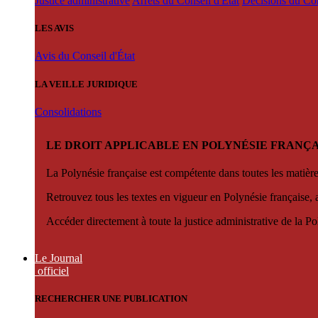
Justice administrative
Arrêts du Conseil d'État
Décisions du Con
LES AVIS
Avis du Conseil d'État
LA VEILLE JURIDIQUE
Consolidations
LE DROIT APPLICABLE EN POLYNÉSIE FRANÇA
La Polynésie française est compétente dans toutes les matièr
Retrouvez tous les textes en vigueur en Polynésie française, 
Accéder directement à toute la justice administrative de la Po
Le Journal
officiel
RECHERCHER UNE PUBLICATION