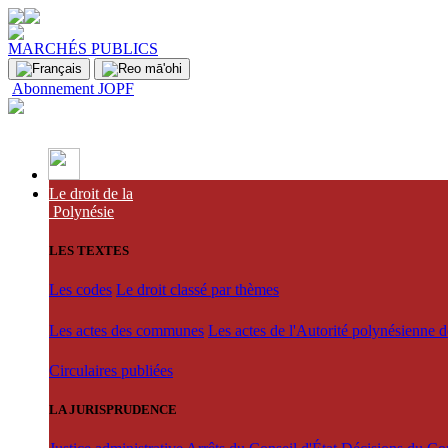
MARCHÉS PUBLICS
Abonnement JOPF
Le droit de la
Polynésie
LES TEXTES
Les codes
Le droit classé par thèmes
Les actes des communes
Les actes de l'Autorité polynésienne 
Circulaires publiées
LA JURISPRUDENCE