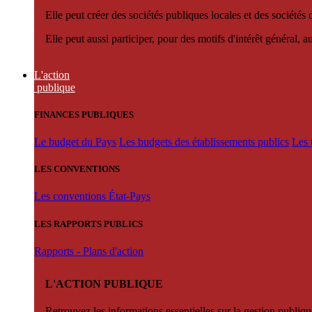
Elle peut créer des sociétés publiques locales et des sociétés
Elle peut aussi participer, pour des motifs d'intérêt général, 
L'action
publique
FINANCES PUBLIQUES
Le budget du Pays
Les budgets des établissements publics
Les 
LES CONVENTIONS
Les conventions État-Pays
LES RAPPORTS PUBLICS
Rapports - Plans d'action
L'ACTION PUBLIQUE
Retrouvez les informations essentielles sur la gestion publiqu