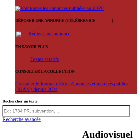
Voir toutes les annonces publiées au JOPF
DÉPOSER UNE ANNONCE (TÉLÉSERVICE
'ARERE
)
Rédiger une annonce
EN SAVOIR PLUS
Textes et tarifs
CONSULTER LA COLLECTION
Consulter le Journal officiel Annonces et marchés publics
(JOAM) depuis 2024
Rechercher un texte
Recherche avancée
Audiovisuel