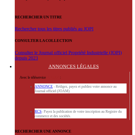
RECHERCHER UN TITRE
Rechercher tous les titres publiés au JOPI
CONSULTER LA COLLECTION
Consulter le Journal officiel Propriété Industrielle (JOPI)
depuis 2023
ANNONCES
LÉGALES
Avec le téléservice
'ARERE
:
ANNONCE
- Rédigez, payez et publiez votre annonce au
Journal officiel (JOAM)
RCS
- Payez la publication de votre inscription au Registre du
commerce et des sociétés.
RECHERCHER UNE ANNONCE