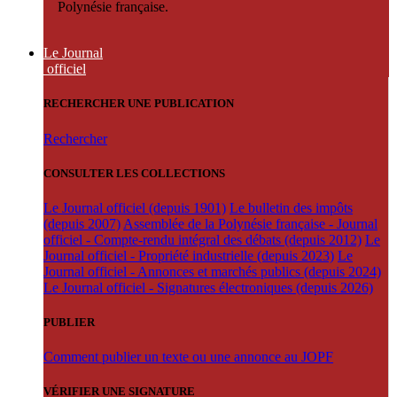
Polynésie française.
Le Journal
officiel
RECHERCHER UNE PUBLICATION
Rechercher
CONSULTER LES COLLECTIONS
Le Journal officiel (depuis 1901)
Le bulletin des impôts
(depuis 2007)
Assemblée de la Polynésie française - Journal
officiel - Compte-rendu intégral des débats (depuis 2012)
Le
Journal officiel - Propriété industrielle (depuis 2023)
Le
Journal officiel - Annonces et marchés publics (depuis 2024)
Le Journal officiel - Signatures électroniques (depuis 2026)
PUBLIER
Comment publier un texte ou une annonce au JOPF
VÉRIFIER UNE SIGNATURE