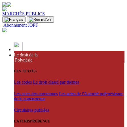
MARCHÉS PUBLICS
Abonnement JOPF
Le droit de la
Polynésie
LES TEXTES
Les codes
Le droit classé par thèmes
Les actes des communes
Les actes de l'Autorité polynésienne
de la concurrence
Circulaires publiées
LA JURISPRUDENCE