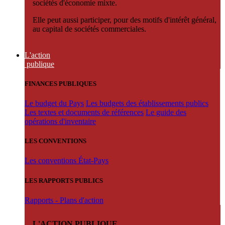
sociétés d'économie mixte.
Elle peut aussi participer, pour des motifs d'intérêt général,
au capital de sociétés commerciales.
L'action
publique
FINANCES PUBLIQUES
Le budget du Pays
Les budgets des établissements publics
Les textes et documents de références
Le guide des
opérations d'inventaire
LES CONVENTIONS
Les conventions État-Pays
LES RAPPORTS PUBLICS
Rapports - Plans d'action
L'ACTION PUBLIQUE