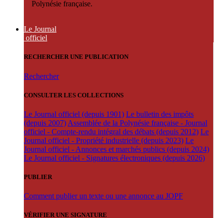
Polynésie française.
Le Journal
officiel
RECHERCHER UNE PUBLICATION
Rechercher
CONSULTER LES COLLECTIONS
Le Journal officiel (depuis 1901)
Le bulletin des impôts
(depuis 2007)
Assemblée de la Polynésie française - Journal
officiel - Compte-rendu intégral des débats (depuis 2012)
Le
Journal officiel - Propriété industrielle (depuis 2023)
Le
Journal officiel - Annonces et marchés publics (depuis 2024)
Le Journal officiel - Signatures électroniques (depuis 2026)
PUBLIER
Comment publier un texte ou une annonce au JOPF
VÉRIFIER UNE SIGNATURE