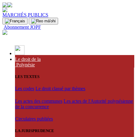
MARCHÉS PUBLICS
Abonnement JOPF
Le droit de la
Polynésie
LES TEXTES
Les codes
Le droit classé par thèmes
Les actes des communes
Les actes de l'Autorité polynésienne
de la concurrence
Circulaires publiées
LA JURISPRUDENCE