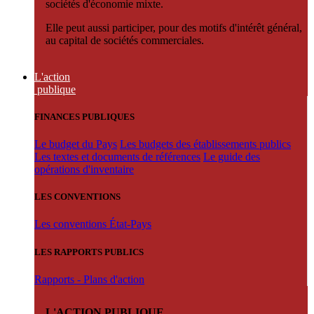
sociétés d'économie mixte.
Elle peut aussi participer, pour des motifs d'intérêt général,
au capital de sociétés commerciales.
L'action
publique
FINANCES PUBLIQUES
Le budget du Pays
Les budgets des établissements publics
Les textes et documents de références
Le guide des
opérations d'inventaire
LES CONVENTIONS
Les conventions État-Pays
LES RAPPORTS PUBLICS
Rapports - Plans d'action
L'ACTION PUBLIQUE