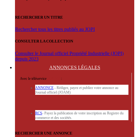
RECHERCHER UN TITRE
Rechercher tous les titres publiés au JOPI
CONSULTER LA COLLECTION
Consulter le Journal officiel Propriété Industrielle (JOPI)
depuis 2023
ANNONCES
LÉGALES
Avec le téléservice
'ARERE
:
ANNONCE
- Rédigez, payez et publiez votre annonce au
Journal officiel (JOAM)
RCS
- Payez la publication de votre inscription au Registre du
commerce et des sociétés.
RECHERCHER UNE ANNONCE