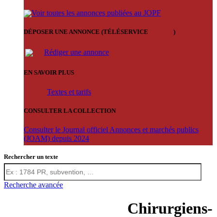
Voir toutes les annonces publiées au JOPF
DÉPOSER UNE ANNONCE (TÉLÉSERVICE
'ARERE
)
Rédiger une annonce
EN SAVOIR PLUS
Textes et tarifs
CONSULTER LA COLLECTION
Consulter le Journal officiel Annonces et marchés publics
(JOAM) depuis 2024
Rechercher un texte
Recherche avancée
Chirurgiens-