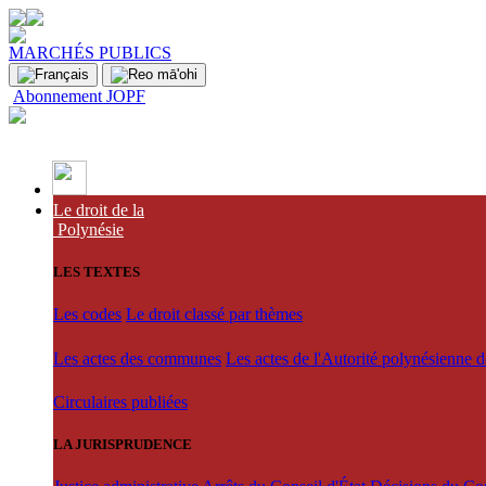
MARCHÉS PUBLICS
Abonnement JOPF
Le droit de la
Polynésie
LES TEXTES
Les codes
Le droit classé par thèmes
Les actes des communes
Les actes de l'Autorité polynésienne 
Circulaires publiées
LA JURISPRUDENCE