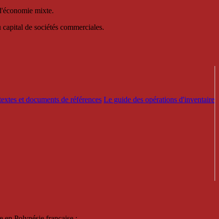
 d'économie mixte.
au capital de sociétés commerciales.
textes et documents de références
Le guide des opérations d'inventaire
e en Polynésie française :