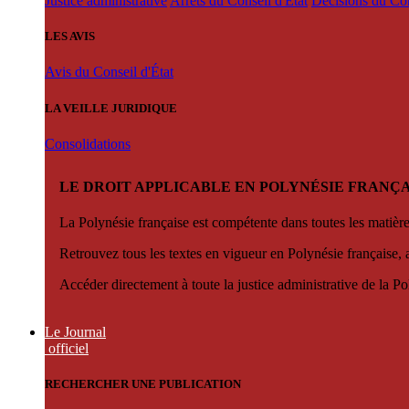
Justice administrative
Arrêts du Conseil d'État
Décisions du Con
LES AVIS
Avis du Conseil d'État
LA VEILLE JURIDIQUE
Consolidations
LE DROIT APPLICABLE EN POLYNÉSIE FRANÇA
La Polynésie française est compétente dans toutes les matièr
Retrouvez tous les textes en vigueur en Polynésie française, 
Accéder directement à toute la justice administrative de la Po
Le Journal
officiel
RECHERCHER UNE PUBLICATION