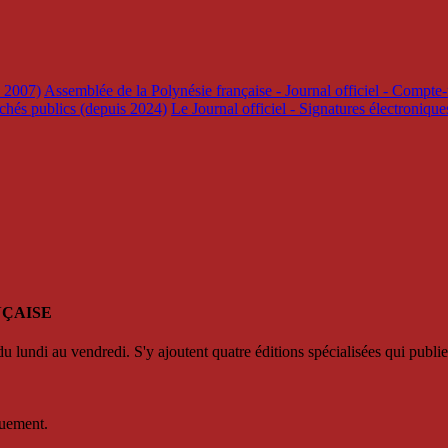
s 2007)
Assemblée de la Polynésie française - Journal officiel - Compte-
rchés publics (depuis 2024)
Le Journal officiel - Signatures électroniqu
NÇAISE
u lundi au vendredi. S'y ajoutent quatre éditions spécialisées qui publie
quement.