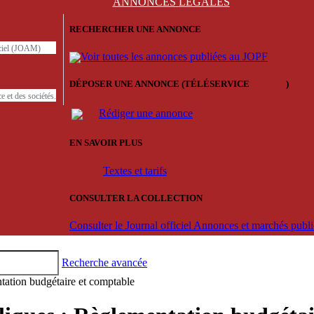
ANNONCES
LÉGALES
RECHERCHER UNE ANNONCE
iciel (JOAM)
Voir toutes les annonces publiées au JOPF
DÉPOSER UNE ANNONCE (TÉLÉSERVICE
'ARERE
)
e et des sociétés.
Rédiger une annonce
EN SAVOIR PLUS
Textes et tarifs
CONSULTER LA COLLECTION
Consulter le Journal officiel Annonces et marchés pub
Recherche avancée
tation budgétaire et comptable