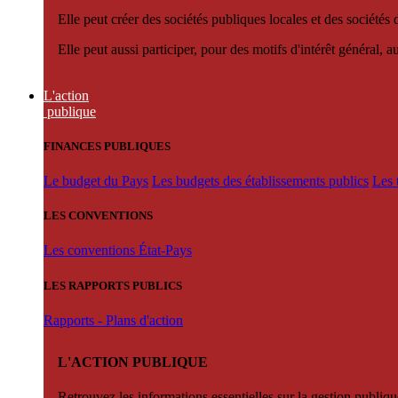
Elle peut créer des sociétés publiques locales et des sociétés
Elle peut aussi participer, pour des motifs d'intérêt général, 
L'action
publique
FINANCES PUBLIQUES
Le budget du Pays
Les budgets des établissements publics
Les 
LES CONVENTIONS
Les conventions État-Pays
LES RAPPORTS PUBLICS
Rapports - Plans d'action
L'ACTION PUBLIQUE
Retrouvez les informations essentielles sur la gestion publiqu