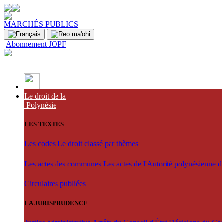
MARCHÉS PUBLICS
Abonnement JOPF
Le droit de la
Polynésie
LES TEXTES
Les codes
Le droit classé par thèmes
Les actes des communes
Les actes de l'Autorité polynésienne 
Circulaires publiées
LA JURISPRUDENCE