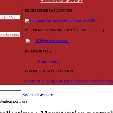
ANNONCES
LÉGALES
RECHERCHER UNE ANNONCE
iciel (JOAM)
Voir toutes les annonces publiées au JOPF
DÉPOSER UNE ANNONCE (TÉLÉSERVICE
'ARERE
)
e et des sociétés.
Rédiger une annonce
EN SAVOIR PLUS
Textes et tarifs
CONSULTER LA COLLECTION
Consulter le Journal officiel Annonces et marchés pub
Recherche avancée
tention portuaire