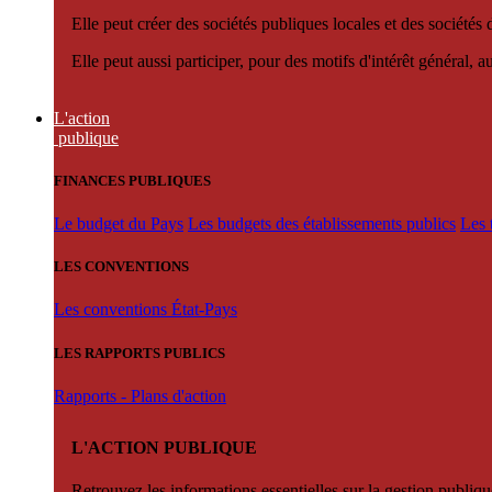
Elle peut créer des sociétés publiques locales et des sociétés
Elle peut aussi participer, pour des motifs d'intérêt général, 
L'action
publique
FINANCES PUBLIQUES
Le budget du Pays
Les budgets des établissements publics
Les 
LES CONVENTIONS
Les conventions État-Pays
LES RAPPORTS PUBLICS
Rapports - Plans d'action
L'ACTION PUBLIQUE
Retrouvez les informations essentielles sur la gestion publiqu