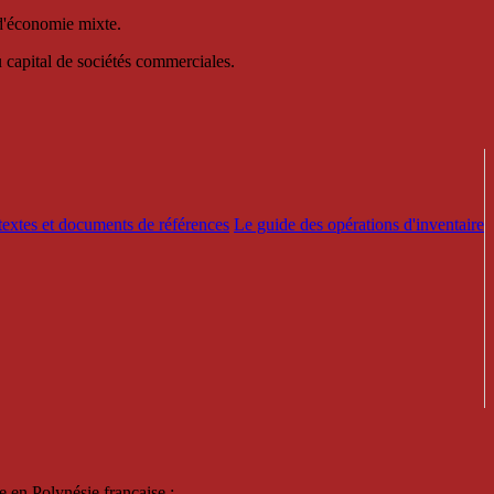
 d'économie mixte.
au capital de sociétés commerciales.
textes et documents de références
Le guide des opérations d'inventaire
e en Polynésie française :