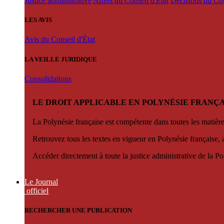
Justice administrative
Arrêts du Conseil d'État
Décisions du Con
LES AVIS
Avis du Conseil d'État
LA VEILLE JURIDIQUE
Consolidations
LE DROIT APPLICABLE EN POLYNÉSIE FRANÇA
La Polynésie française est compétente dans toutes les matièr
Retrouvez tous les textes en vigueur en Polynésie française, 
Accéder directement à toute la justice administrative de la Po
Le Journal
officiel
RECHERCHER UNE PUBLICATION