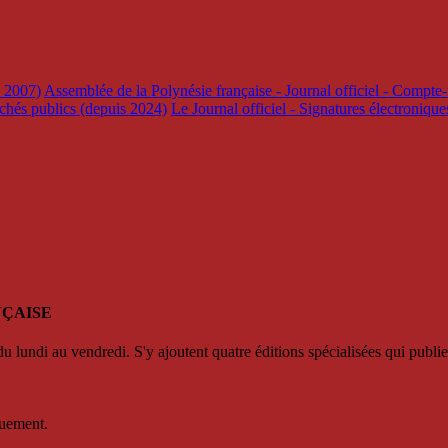
s 2007)
Assemblée de la Polynésie française - Journal officiel - Compte-
rchés publics (depuis 2024)
Le Journal officiel - Signatures électroniqu
NÇAISE
u lundi au vendredi. S'y ajoutent quatre éditions spécialisées qui publie
quement.