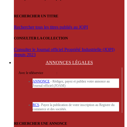
RECHERCHER UN TITRE
Rechercher tous les titres publiés au JOPI
CONSULTER LA COLLECTION
Consulter le Journal officiel Propriété Industrielle (JOPI)
depuis 2023
ANNONCES
LÉGALES
Avec le téléservice
'ARERE
:
ANNONCE
- Rédigez, payez et publiez votre annonce au
Journal officiel (JOAM)
RCS
- Payez la publication de votre inscription au Registre du
commerce et des sociétés.
RECHERCHER UNE ANNONCE