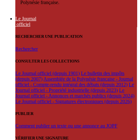
Polynésie française.
Le Journal
officiel
RECHERCHER UNE PUBLICATION
Rechercher
CONSULTER LES COLLECTIONS
Le Journal officiel (depuis 1901)
Le bulletin des impôts
(depuis 2007)
Assemblée de la Polynésie française - Journal
officiel - Compte-rendu intégral des débats (depuis 2012)
Le
Journal officiel - Propriété industrielle (depuis 2023)
Le
Journal officiel - Annonces et marchés publics (depuis 2024)
Le Journal officiel - Signatures électroniques (depuis 2026)
PUBLIER
Comment publier un texte ou une annonce au JOPF
VÉRIFIER UNE SIGNATURE