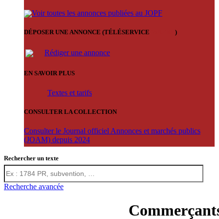
Voir toutes les annonces publiées au JOPF
DÉPOSER UNE ANNONCE (TÉLÉSERVICE
'ARERE
)
Rédiger une annonce
EN SAVOIR PLUS
Textes et tarifs
CONSULTER LA COLLECTION
Consulter le Journal officiel Annonces et marchés publics
(JOAM) depuis 2024
Rechercher un texte
Recherche avancée
Commerçant