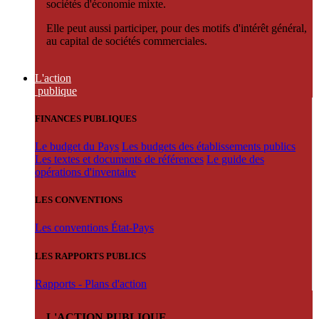
sociétés d'économie mixte.
Elle peut aussi participer, pour des motifs d'intérêt général,
au capital de sociétés commerciales.
L'action
publique
FINANCES PUBLIQUES
Le budget du Pays
Les budgets des établissements publics
Les textes et documents de références
Le guide des
opérations d'inventaire
LES CONVENTIONS
Les conventions État-Pays
LES RAPPORTS PUBLICS
Rapports - Plans d'action
L'ACTION PUBLIQUE