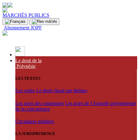
MARCHÉS PUBLICS
Abonnement JOPF
Le droit de la
Polynésie
LES TEXTES
Les codes
Le droit classé par thèmes
Les actes des communes
Les actes de l'Autorité polynésienne
de la concurrence
Circulaires publiées
LA JURISPRUDENCE