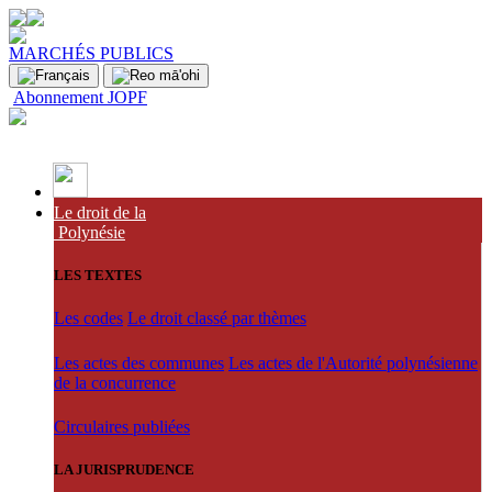
MARCHÉS PUBLICS
Abonnement JOPF
Le droit de la
Polynésie
LES TEXTES
Les codes
Le droit classé par thèmes
Les actes des communes
Les actes de l'Autorité polynésienne
de la concurrence
Circulaires publiées
LA JURISPRUDENCE