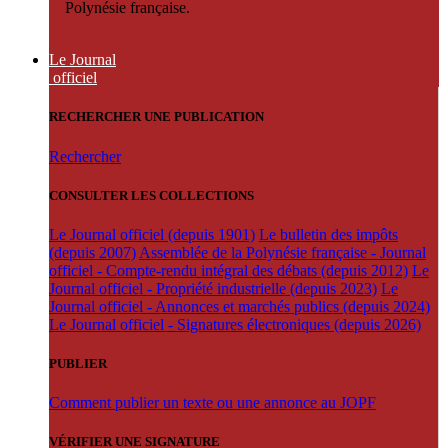
Polynésie française.
Le Journal
officiel
RECHERCHER UNE PUBLICATION
Rechercher
CONSULTER LES COLLECTIONS
Le Journal officiel (depuis 1901)
Le bulletin des impôts
(depuis 2007)
Assemblée de la Polynésie française - Journal
officiel - Compte-rendu intégral des débats (depuis 2012)
Le
Journal officiel - Propriété industrielle (depuis 2023)
Le
Journal officiel - Annonces et marchés publics (depuis 2024)
Le Journal officiel - Signatures électroniques (depuis 2026)
PUBLIER
Comment publier un texte ou une annonce au JOPF
VÉRIFIER UNE SIGNATURE