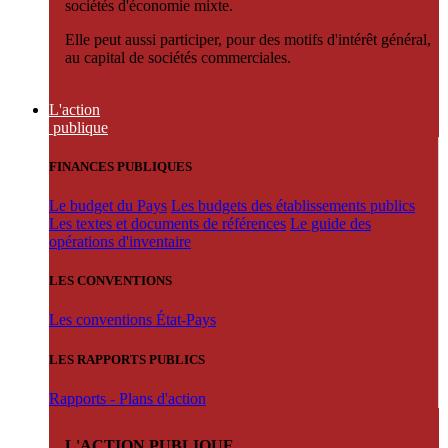
sociétés d'économie mixte.
Elle peut aussi participer, pour des motifs d'intérêt général,
au capital de sociétés commerciales.
L'action
publique
FINANCES PUBLIQUES
Le budget du Pays
Les budgets des établissements publics
Les textes et documents de références
Le guide des
opérations d'inventaire
LES CONVENTIONS
Les conventions État-Pays
LES RAPPORTS PUBLICS
Rapports - Plans d'action
L'ACTION PUBLIQUE