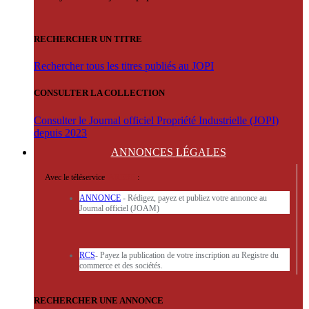
RECHERCHER UN TITRE
Rechercher tous les titres publiés au JOPI
CONSULTER LA COLLECTION
Consulter le Journal officiel Propriété Industrielle (JOPI)
depuis 2023
ANNONCES
LÉGALES
Avec le téléservice
'ARERE
:
ANNONCE
- Rédigez, payez et publiez votre annonce au
Journal officiel (JOAM)
RCS
- Payez la publication de votre inscription au Registre du
commerce et des sociétés.
RECHERCHER UNE ANNONCE