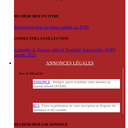
RECHERCHER UN TITRE
Rechercher tous les titres publiés au JOPI
CONSULTER LA COLLECTION
Consulter le Journal officiel Propriété Industrielle (JOPI)
depuis 2023
ANNONCES
LÉGALES
Avec le téléservice
'ARERE
:
ANNONCE
- Rédigez, payez et publiez votre annonce au
Journal officiel (JOAM)
RCS
- Payez la publication de votre inscription au Registre du
commerce et des sociétés.
RECHERCHER UNE ANNONCE