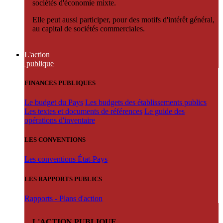
sociétés d'économie mixte.
Elle peut aussi participer, pour des motifs d'intérêt général,
au capital de sociétés commerciales.
L'action
publique
FINANCES PUBLIQUES
Le budget du Pays
Les budgets des établissements publics
Les textes et documents de références
Le guide des
opérations d'inventaire
LES CONVENTIONS
Les conventions État-Pays
LES RAPPORTS PUBLICS
Rapports - Plans d'action
L'ACTION PUBLIQUE