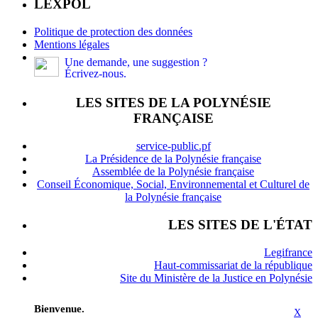
LEXPOL
Politique de protection des données
Mentions légales
Une demande, une suggestion ?
Écrivez-nous.
LES SITES DE LA POLYNÉSIE
FRANÇAISE
service-public.pf
La Présidence de la Polynésie française
Assemblée de la Polynésie française
Conseil Économique, Social, Environnemental et Culturel de
la Polynésie française
LES SITES DE L'ÉTAT
Legifrance
Haut-commissariat de la république
Site du Ministère de la Justice en Polynésie
Bienvenue.
X