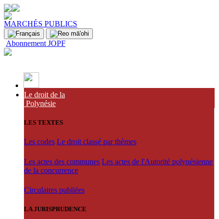
MARCHÉS PUBLICS
Abonnement JOPF
Le droit de la
Polynésie
LES TEXTES
Les codes
Le droit classé par thèmes
Les actes des communes
Les actes de l'Autorité polynésienne
de la concurrence
Circulaires publiées
LA JURISPRUDENCE