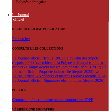
Polynésie française.
Le Journal
officiel
RECHERCHER UNE PUBLICATION
Rechercher
CONSULTER LES COLLECTIONS
Le Journal officiel (depuis 1901)
Le bulletin des impôts
(depuis 2007)
Assemblée de la Polynésie française - Journal
officiel - Compte-rendu intégral des débats (depuis 2012)
Le
Journal officiel - Propriété industrielle (depuis 2023)
Le
Journal officiel - Annonces et marchés publics (depuis 2024)
Le Journal officiel - Signatures électroniques (depuis 2026)
PUBLIER
Comment publier un texte ou une annonce au JOPF
VÉRIFIER UNE SIGNATURE