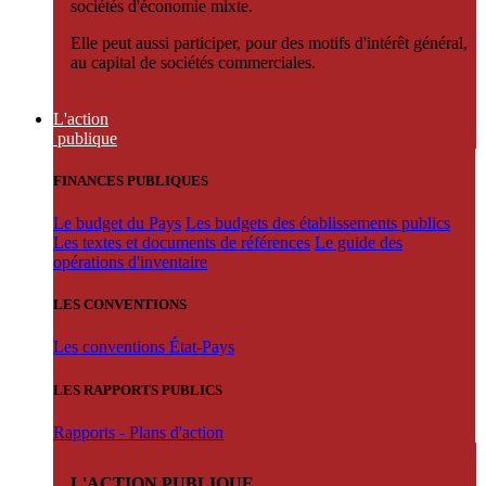
sociétés d'économie mixte.
Elle peut aussi participer, pour des motifs d'intérêt général,
au capital de sociétés commerciales.
L'action
publique
FINANCES PUBLIQUES
Le budget du Pays
Les budgets des établissements publics
Les textes et documents de références
Le guide des
opérations d'inventaire
LES CONVENTIONS
Les conventions État-Pays
LES RAPPORTS PUBLICS
Rapports - Plans d'action
L'ACTION PUBLIQUE