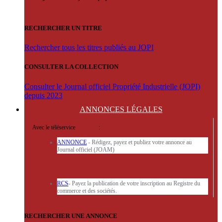
RECHERCHER UN TITRE
Rechercher tous les titres publiés au JOPI
CONSULTER LA COLLECTION
Consulter le Journal officiel Propriété Industrielle (JOPI)
depuis 2023
ANNONCES
LÉGALES
Avec le téléservice
'ARERE
:
ANNONCE
- Rédigez, payez et publiez votre annonce au
Journal officiel (JOAM)
RCS
- Payez la publication de votre inscription au Registre du
commerce et des sociétés.
RECHERCHER UNE ANNONCE