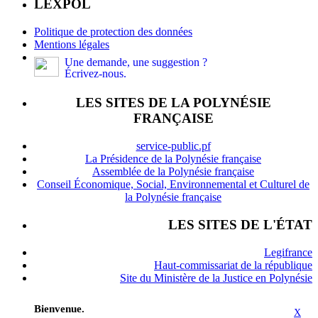
LEXPOL
Politique de protection des données
Mentions légales
Une demande, une suggestion ?
Écrivez-nous.
LES SITES DE LA POLYNÉSIE
FRANÇAISE
service-public.pf
La Présidence de la Polynésie française
Assemblée de la Polynésie française
Conseil Économique, Social, Environnemental et Culturel de
la Polynésie française
LES SITES DE L'ÉTAT
Legifrance
Haut-commissariat de la république
Site du Ministère de la Justice en Polynésie
Bienvenue.
X