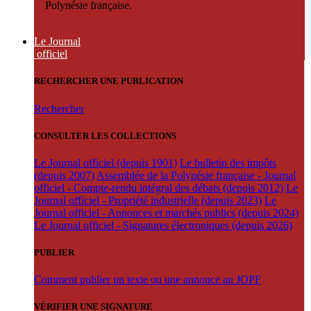
Polynésie française.
Le Journal
officiel
RECHERCHER UNE PUBLICATION
Rechercher
CONSULTER LES COLLECTIONS
Le Journal officiel (depuis 1901)
Le bulletin des impôts
(depuis 2007)
Assemblée de la Polynésie française - Journal
officiel - Compte-rendu intégral des débats (depuis 2012)
Le
Journal officiel - Propriété industrielle (depuis 2023)
Le
Journal officiel - Annonces et marchés publics (depuis 2024)
Le Journal officiel - Signatures électroniques (depuis 2026)
PUBLIER
Comment publier un texte ou une annonce au JOPF
VÉRIFIER UNE SIGNATURE