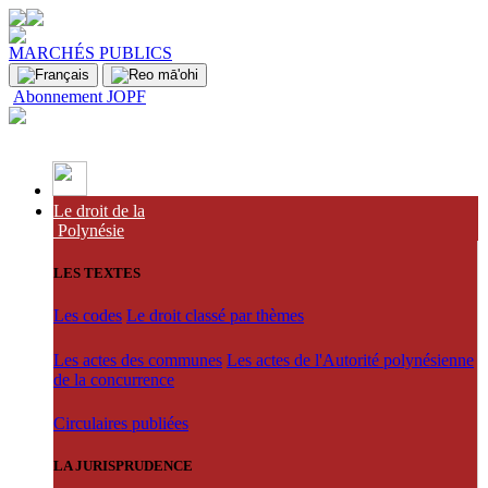
MARCHÉS PUBLICS
Abonnement JOPF
Le droit de la
Polynésie
LES TEXTES
Les codes
Le droit classé par thèmes
Les actes des communes
Les actes de l'Autorité polynésienne
de la concurrence
Circulaires publiées
LA JURISPRUDENCE