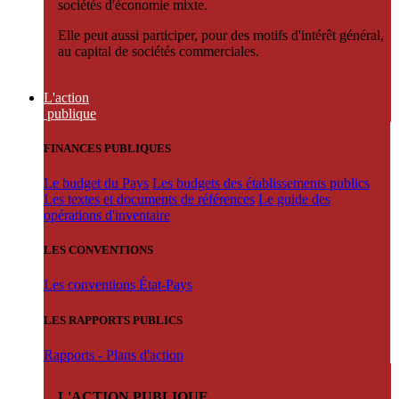
sociétés d'économie mixte.
Elle peut aussi participer, pour des motifs d'intérêt général,
au capital de sociétés commerciales.
L'action
publique
FINANCES PUBLIQUES
Le budget du Pays
Les budgets des établissements publics
Les textes et documents de références
Le guide des
opérations d'inventaire
LES CONVENTIONS
Les conventions État-Pays
LES RAPPORTS PUBLICS
Rapports - Plans d'action
L'ACTION PUBLIQUE