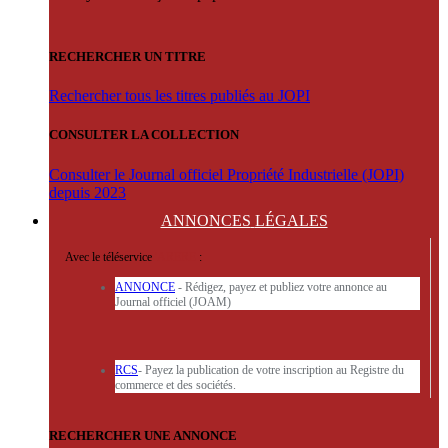
RECHERCHER UN TITRE
Rechercher tous les titres publiés au JOPI
CONSULTER LA COLLECTION
Consulter le Journal officiel Propriété Industrielle (JOPI)
depuis 2023
ANNONCES
LÉGALES
Avec le téléservice
'ARERE
:
ANNONCE
- Rédigez, payez et publiez votre annonce au
Journal officiel (JOAM)
RCS
- Payez la publication de votre inscription au Registre du
commerce et des sociétés.
RECHERCHER UNE ANNONCE