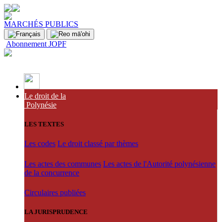
MARCHÉS PUBLICS
Abonnement JOPF
Le droit de la
Polynésie
LES TEXTES
Les codes
Le droit classé par thèmes
Les actes des communes
Les actes de l'Autorité polynésienne
de la concurrence
Circulaires publiées
LA JURISPRUDENCE