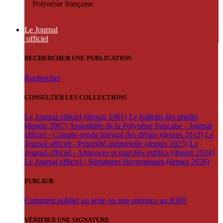
Polynésie française.
Le Journal
officiel
RECHERCHER UNE PUBLICATION
Rechercher
CONSULTER LES COLLECTIONS
Le Journal officiel (depuis 1901)
Le bulletin des impôts
(depuis 2007)
Assemblée de la Polynésie française - Journal
officiel - Compte-rendu intégral des débats (depuis 2012)
Le
Journal officiel - Propriété industrielle (depuis 2023)
Le
Journal officiel - Annonces et marchés publics (depuis 2024)
Le Journal officiel - Signatures électroniques (depuis 2026)
PUBLIER
Comment publier un texte ou une annonce au JOPF
VÉRIFIER UNE SIGNATURE