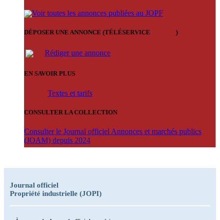
Voir toutes les annonces publiées au JOPF
DÉPOSER UNE ANNONCE (TÉLÉSERVICE
'ARERE
)
Rédiger une annonce
EN SAVOIR PLUS
Textes et tarifs
CONSULTER LA COLLECTION
Consulter le Journal officiel Annonces et marchés publics
(JOAM) depuis 2024
Journal officiel
Propriété industrielle (JOPI)