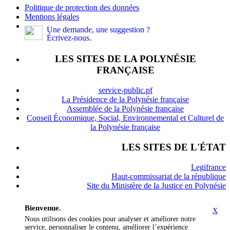
Politique de protection des données
Mentions légales
Une demande, une suggestion ?
Écrivez-nous.
LES SITES DE LA POLYNÉSIE
FRANÇAISE
service-public.pf
La Présidence de la Polynésie française
Assemblée de la Polynésie française
Conseil Économique, Social, Environnemental et Culturel de
la Polynésie française
LES SITES DE L'ÉTAT
Legifrance
Haut-commissariat de la république
Site du Ministère de la Justice en Polynésie
Bienvenue.
X
Nous utilisons des cookies pour analyser et améliorer notre
service, personnaliser le contenu, améliorer l’expérience