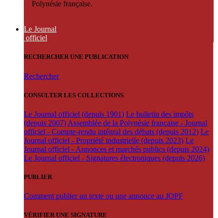
Polynésie française.
Le Journal
officiel
RECHERCHER UNE PUBLICATION
Rechercher
CONSULTER LES COLLECTIONS
Le Journal officiel (depuis 1901)
Le bulletin des impôts
(depuis 2007)
Assemblée de la Polynésie française - Journal
officiel - Compte-rendu intégral des débats (depuis 2012)
Le
Journal officiel - Propriété industrielle (depuis 2023)
Le
Journal officiel - Annonces et marchés publics (depuis 2024)
Le Journal officiel - Signatures électroniques (depuis 2026)
PUBLIER
Comment publier un texte ou une annonce au JOPF
VÉRIFIER UNE SIGNATURE