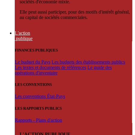
sociétés d'économie mixte.
Elle peut aussi participer, pour des motifs d'intérêt général,
au capital de sociétés commerciales.
L'action
publique
FINANCES PUBLIQUES
Le budget du Pays
Les budgets des établissements publics
Les textes et documents de références
Le guide des
opérations d'inventaire
LES CONVENTIONS
Les conventions État-Pays
LES RAPPORTS PUBLICS
Rapports - Plans d'action
L'ACTION PUBLIQUE