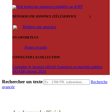
Voir toutes les annonces publiées au JOPF
DÉPOSER UNE ANNONCE (TÉLÉSERVICE
'ARERE
)
Rédiger une annonce
EN SAVOIR PLUS
Textes et tarifs
CONSULTER LA COLLECTION
Consulter le Journal officiel Annonces et marchés publics
(JOAM) depuis 2024
Rechercher un texte
Recherche
avancée