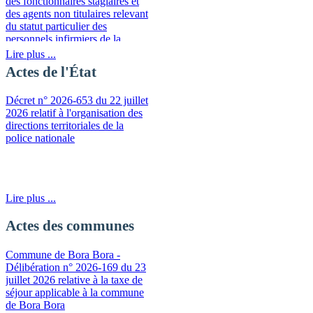
des fonctionnaires stagiaires et
des agents non titulaires relevant
du statut particulier des
personnels infirmiers de la
fonction publique de la
Lire plus ...
Polynésie française
Actes de l'État
Décret n° 2026-653 du 22 juillet
2026 relatif à l'organisation des
directions territoriales de la
police nationale
Lire plus ...
Actes des communes
Commune de Bora Bora -
Délibération n° 2026-169 du 23
juillet 2026 relative à la taxe de
séjour applicable à la commune
de Bora Bora