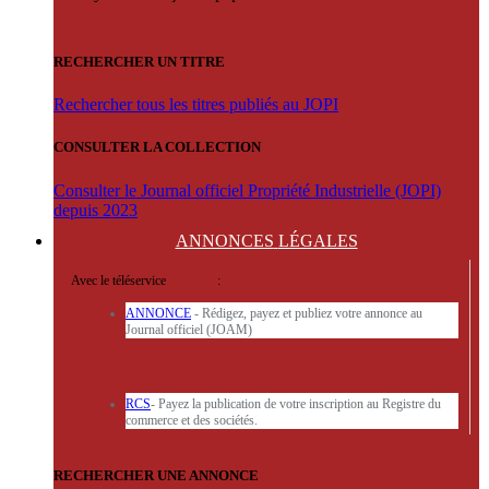
RECHERCHER UN TITRE
Rechercher tous les titres publiés au JOPI
CONSULTER LA COLLECTION
Consulter le Journal officiel Propriété Industrielle (JOPI)
depuis 2023
ANNONCES
LÉGALES
Avec le téléservice
'ARERE
:
ANNONCE
- Rédigez, payez et publiez votre annonce au
Journal officiel (JOAM)
RCS
- Payez la publication de votre inscription au Registre du
commerce et des sociétés.
RECHERCHER UNE ANNONCE