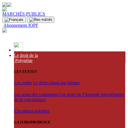
MARCHÉS PUBLICS
Abonnement JOPF
Le droit de la
Polynésie
LES TEXTES
Les codes
Le droit classé par thèmes
Les actes des communes
Les actes de l'Autorité polynésienne
de la concurrence
Circulaires publiées
LA JURISPRUDENCE