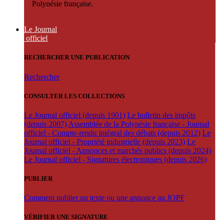
Polynésie française.
Le Journal
officiel
RECHERCHER UNE PUBLICATION
Rechercher
CONSULTER LES COLLECTIONS
Le Journal officiel (depuis 1901)
Le bulletin des impôts
(depuis 2007)
Assemblée de la Polynésie française - Journal
officiel - Compte-rendu intégral des débats (depuis 2012)
Le
Journal officiel - Propriété industrielle (depuis 2023)
Le
Journal officiel - Annonces et marchés publics (depuis 2024)
Le Journal officiel - Signatures électroniques (depuis 2026)
PUBLIER
Comment publier un texte ou une annonce au JOPF
VÉRIFIER UNE SIGNATURE