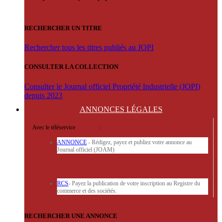
RECHERCHER UN TITRE
Rechercher tous les titres publiés au JOPI
CONSULTER LA COLLECTION
Consulter le Journal officiel Propriété Industrielle (JOPI)
depuis 2023
ANNONCES
LÉGALES
Avec le téléservice
'ARERE
:
ANNONCE
- Rédigez, payez et publiez votre annonce au
Journal officiel (JOAM)
RCS
- Payez la publication de votre inscription au Registre du
commerce et des sociétés.
RECHERCHER UNE ANNONCE