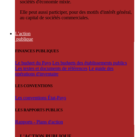
sociétés d'économie mixte.
Elle peut aussi participer, pour des motifs d'intérêt général,
au capital de sociétés commerciales.
L'action
publique
FINANCES PUBLIQUES
Le budget du Pays
Les budgets des établissements publics
Les textes et documents de références
Le guide des
opérations d'inventaire
LES CONVENTIONS
Les conventions État-Pays
LES RAPPORTS PUBLICS
Rapports - Plans d'action
L'ACTION PUBLIQUE