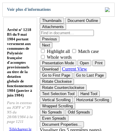
Voir plus d'informations
Thumbnails
Document Outline
Attachments
Arrêté n° 1218
BS du 9 mai
1984 portant
Previous
versement aux
Next
communes de
Highlight all
Match case
Polynésie
Whole words
française
d'acomptes
Presentation Mode
Open
Print
provisionnels
Current View
Download
au titre de la
Go to First Page
Go to Last Page
dotation
globale de
Rotate Clockwise
fonctionnement
Rotate Counterclockwise
1984 (janvier à
Text Selection Tool
Hand Tool
juin 1984)
Vertical Scrolling
Horizontal Scrolling
Paru in extenso
Wrapped Scrolling
au JOPF n° 39
NS du
No Spreads
Odd Spreads
28/08/1984 à la
Even Spreads
page 1211
Document Properties…
Télécharger le
Visualiser (les 5 premières pages)