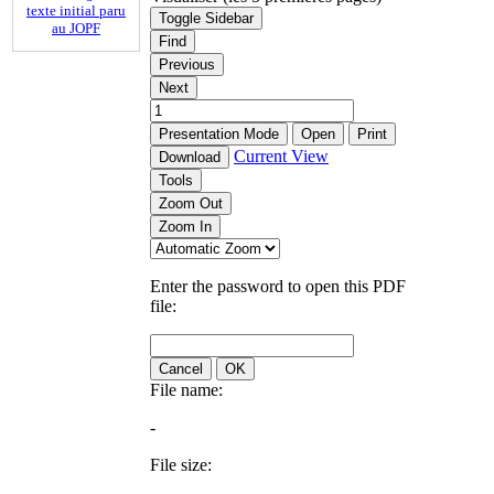
texte initial paru
Toggle Sidebar
au JOPF
Find
Previous
Next
Presentation Mode
Open
Print
Current View
Download
Tools
Zoom Out
Zoom In
Enter the password to open this PDF
file:
Cancel
OK
File name:
-
File size: