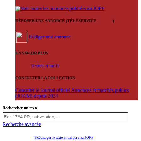
Voir toutes les annonces publiées au JOPF
DÉPOSER UNE ANNONCE (TÉLÉSERVICE
'ARERE
)
Rédiger une annonce
EN SAVOIR PLUS
Textes et tarifs
CONSULTER LA COLLECTION
Consulter le Journal officiel Annonces et marchés publics
(JOAM) depuis 2024
Rechercher un texte
Recherche avancée
Télécharger le texte initial paru au JOPF