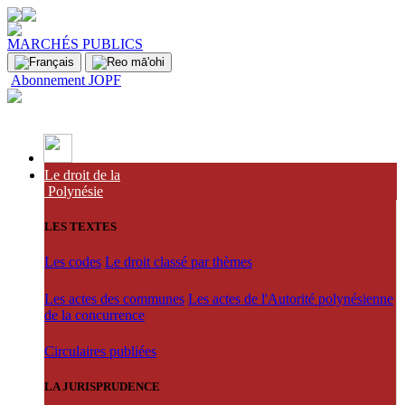
MARCHÉS PUBLICS
Abonnement JOPF
Le droit de la
Polynésie
LES TEXTES
Les codes
Le droit classé par thèmes
Les actes des communes
Les actes de l'Autorité polynésienne
de la concurrence
Circulaires publiées
LA JURISPRUDENCE