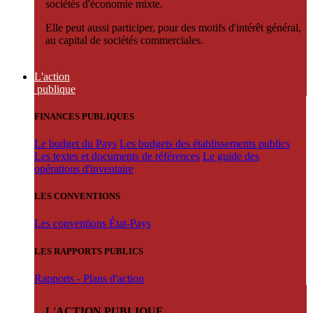
sociétés d'économie mixte.
Elle peut aussi participer, pour des motifs d'intérêt général,
au capital de sociétés commerciales.
L'action
publique
FINANCES PUBLIQUES
Le budget du Pays
Les budgets des établissements publics
Les textes et documents de références
Le guide des
opérations d'inventaire
LES CONVENTIONS
Les conventions État-Pays
LES RAPPORTS PUBLICS
Rapports - Plans d'action
L'ACTION PUBLIQUE