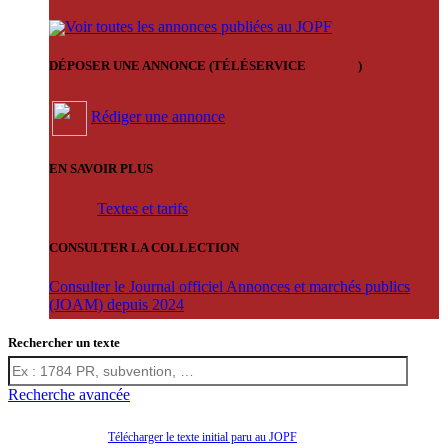
Voir toutes les annonces publiées au JOPF
DÉPOSER UNE ANNONCE (TÉLÉSERVICE
'ARERE
)
Rédiger une annonce
EN SAVOIR PLUS
Textes et tarifs
CONSULTER LA COLLECTION
Consulter le Journal officiel Annonces et marchés publics
(JOAM) depuis 2024
Rechercher un texte
Recherche avancée
Télécharger le texte initial paru au JOPF