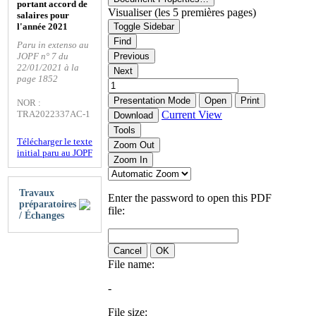
portant accord de
Visualiser (les 5 premières pages)
salaires pour
l'année 2021
Toggle Sidebar
Find
Paru in extenso au
JOPF n° 7 du
Previous
22/01/2021 à la
Next
page 1852
Presentation Mode
Open
Print
NOR :
TRA2022337AC-1
Current View
Download
Tools
Télécharger le texte
Zoom Out
initial paru au JOPF
Zoom In
Travaux
Enter the password to open this PDF
préparatoires
file:
/ Échanges
Cancel
OK
File name:
-
File size: