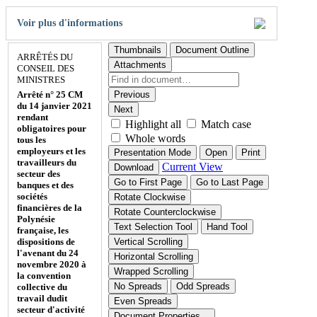
Voir plus d'informations
Thumbnails
Document Outline
ARRÊTÉS DU
Attachments
CONSEIL DES
MINISTRES
Arrêté n° 25 CM
Previous
du 14 janvier 2021
Next
rendant
Highlight all
Match case
obligatoires pour
Whole words
tous les
employeurs et les
Presentation Mode
Open
Print
travailleurs du
Current View
Download
secteur des
Go to First Page
Go to Last Page
banques et des
sociétés
Rotate Clockwise
financières de la
Rotate Counterclockwise
Polynésie
Text Selection Tool
Hand Tool
française, les
dispositions de
Vertical Scrolling
l'avenant du 24
Horizontal Scrolling
novembre 2020 à
Wrapped Scrolling
la convention
No Spreads
Odd Spreads
collective du
travail dudit
Even Spreads
secteur d'activité
Document Properties…