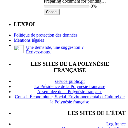
Preparing document for printing…
0%
Cancel
LEXPOL
Politique de protection des données
Mentions légales
Une demande, une suggestion ?
Écrivez-nous.
LES SITES DE LA POLYNÉSIE
FRANÇAISE
service-public.pf
La Présidence de la Polynésie française
Assemblée de la Polynésie française
Conseil Économique, Social, Environnemental et Culturel de
la Polynésie française
LES SITES DE L'ÉTAT
Legifrance