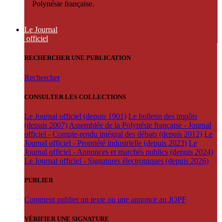
Polynésie française.
Le Journal
officiel
RECHERCHER UNE PUBLICATION
Rechercher
CONSULTER LES COLLECTIONS
Le Journal officiel (depuis 1901)
Le bulletin des impôts
(depuis 2007)
Assemblée de la Polynésie française - Journal
officiel - Compte-rendu intégral des débats (depuis 2012)
Le
Journal officiel - Propriété industrielle (depuis 2023)
Le
Journal officiel - Annonces et marchés publics (depuis 2024)
Le Journal officiel - Signatures électroniques (depuis 2026)
PUBLIER
Comment publier un texte ou une annonce au JOPF
VÉRIFIER UNE SIGNATURE