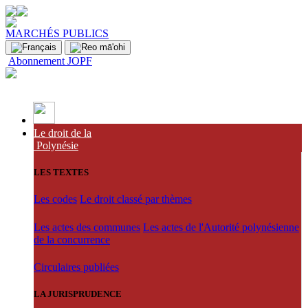
MARCHÉS PUBLICS
Abonnement JOPF
Le droit de la
Polynésie
LES TEXTES
Les codes
Le droit classé par thèmes
Les actes des communes
Les actes de l'Autorité polynésienne
de la concurrence
Circulaires publiées
LA JURISPRUDENCE