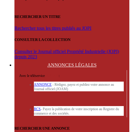
RECHERCHER UN TITRE
Rechercher tous les titres publiés au JOPI
CONSULTER LA COLLECTION
Consulter le Journal officiel Propriété Industrielle (JOPI)
depuis 2023
ANNONCES
LÉGALES
Avec le téléservice
'ARERE
:
ANNONCE
- Rédigez, payez et publiez votre annonce au
Journal officiel (JOAM)
RCS
- Payez la publication de votre inscription au Registre du
commerce et des sociétés.
RECHERCHER UNE ANNONCE