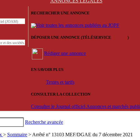
ANNONCES
LÉGALES
RECHERCHER UNE ANNONCE
iciel (JOAM)
Voir toutes les annonces publiées au JOPF
DÉPOSER UNE ANNONCE (TÉLÉSERVICE
'ARERE
)
e et des sociétés.
Rédiger une annonce
EN SAVOIR PLUS
Textes et tarifs
CONSULTER LA COLLECTION
Consulter le Journal officiel Annonces et marchés pub
Recherche avancée
ux
>
Sommaire
> Arrêté n° 13103 MEF/DGAE du 7 décembre 2021