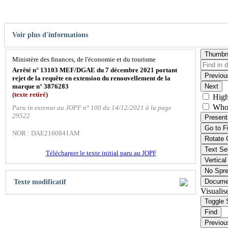
Voir plus d'informations
Thumbn
Ministère des finances, de l'économie et du tourisme
Arrêté n° 13103 MEF/DGAE du 7 décembre 2021 portant
Previou
rejet de la requête en extension du renouvellement de la
marque n° 3876283
Next
(texte retiré)
High
Who
Paru in extenso au JOPF n° 100 du 14/12/2021 à la page
29522
Present
Go to F
NOR : DAE2160841AM
Rotate 
Text Se
Télécharger le texte initial paru au JOPF
Vertical
No Spr
Docume
Texte modificatif
Visualis
Toggle 
Find
Previou