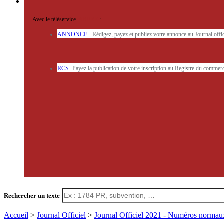
Avec le téléservice
'ARERE
:
ANNONCE
- Rédigez, payez et publiez votre annonce au Journal off
RCS
- Payez la publication de votre inscription au Registre du commerc
Rechercher un texte
Accueil
>
Journal Officiel
>
Journal Officiel 2021 - Numéros norma