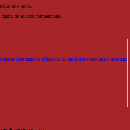
 d'économie mixte.
au capital de sociétés commerciales.
textes et documents de références
Le guide des opérations d'inventaire
e en Polynésie française :