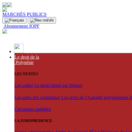
MARCHÉS PUBLICS
Abonnement JOPF
Le droit de la
Polynésie
LES TEXTES
Les codes
Le droit classé par thèmes
Les actes des communes
Les actes de l'Autorité polynésienne 
Circulaires publiées
LA JURISPRUDENCE