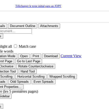
Télécharger le texte initial paru au JOPF
ails
Document Outline
Attachments
s
light all
Match case
le words
Current View
ation Mode
Open
Print
Download
irst Page
Go to Last Page
Clockwise
Rotate Counterclockwise
lection Tool
Hand Tool
 Scrolling
Horizontal Scrolling
Wrapped Scrolling
eads
Odd Spreads
Even Spreads
nt Properties…
er (les 5 premières pages)
Sidebar
s