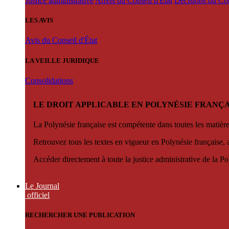
Justice administrative
Arrêts du Conseil d'État
Décisions du Con
LES AVIS
Avis du Conseil d'État
LA VEILLE JURIDIQUE
Consolidations
LE DROIT APPLICABLE EN POLYNÉSIE FRANÇA
La Polynésie française est compétente dans toutes les matièr
Retrouvez tous les textes en vigueur en Polynésie française, 
Accéder directement à toute la justice administrative de la Po
Le Journal
officiel
RECHERCHER UNE PUBLICATION