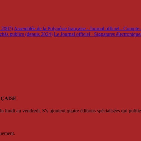
s 2007)
Assemblée de la Polynésie française - Journal officiel - Compte-
rchés publics (depuis 2024)
Le Journal officiel - Signatures électroniqu
NÇAISE
u lundi au vendredi. S'y ajoutent quatre éditions spécialisées qui publie
quement.