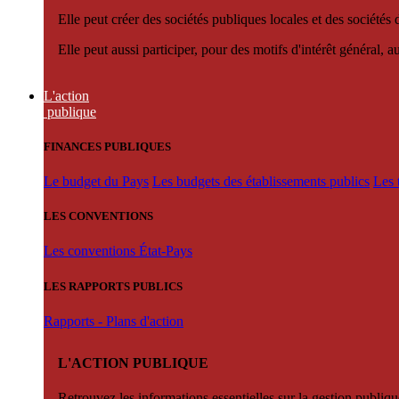
Elle peut créer des sociétés publiques locales et des sociétés
Elle peut aussi participer, pour des motifs d'intérêt général, 
L'action
publique
FINANCES PUBLIQUES
Le budget du Pays
Les budgets des établissements publics
Les 
LES CONVENTIONS
Les conventions État-Pays
LES RAPPORTS PUBLICS
Rapports - Plans d'action
L'ACTION PUBLIQUE
Retrouvez les informations essentielles sur la gestion publiqu