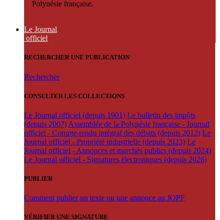
Polynésie française.
Le Journal
officiel
RECHERCHER UNE PUBLICATION
Rechercher
CONSULTER LES COLLECTIONS
Le Journal officiel (depuis 1901)
Le bulletin des impôts
(depuis 2007)
Assemblée de la Polynésie française - Journal
officiel - Compte-rendu intégral des débats (depuis 2012)
Le
Journal officiel - Propriété industrielle (depuis 2023)
Le
Journal officiel - Annonces et marchés publics (depuis 2024)
Le Journal officiel - Signatures électroniques (depuis 2026)
PUBLIER
Comment publier un texte ou une annonce au JOPF
VÉRIFIER UNE SIGNATURE