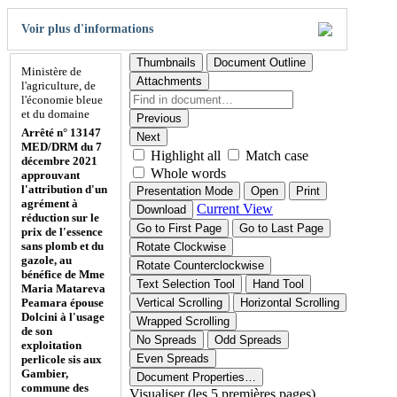
Voir plus d'informations
Thumbnails
Document Outline
Ministère de
Attachments
l'agriculture, de
l'économie bleue
et du domaine
Previous
Arrêté n° 13147
Next
MED/DRM du 7
Highlight all
Match case
décembre 2021
Whole words
approuvant
l'attribution d'un
Presentation Mode
Open
Print
agrément à
Current View
Download
réduction sur le
Go to First Page
Go to Last Page
prix de l'essence
sans plomb et du
Rotate Clockwise
gazole, au
Rotate Counterclockwise
bénéfice de Mme
Text Selection Tool
Hand Tool
Maria Matareva
Peamara épouse
Vertical Scrolling
Horizontal Scrolling
Dolcini à l'usage
Wrapped Scrolling
de son
No Spreads
Odd Spreads
exploitation
Even Spreads
perlicole sis aux
Gambier,
Document Properties…
commune des
Visualiser (les 5 premières pages)