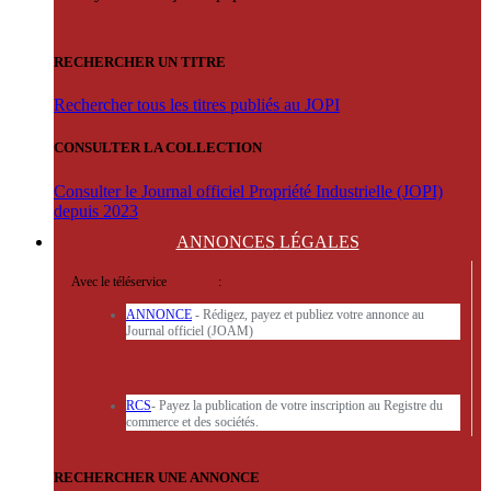
RECHERCHER UN TITRE
Rechercher tous les titres publiés au JOPI
CONSULTER LA COLLECTION
Consulter le Journal officiel Propriété Industrielle (JOPI)
depuis 2023
ANNONCES
LÉGALES
Avec le téléservice
'ARERE
:
ANNONCE
- Rédigez, payez et publiez votre annonce au
Journal officiel (JOAM)
RCS
- Payez la publication de votre inscription au Registre du
commerce et des sociétés.
RECHERCHER UNE ANNONCE