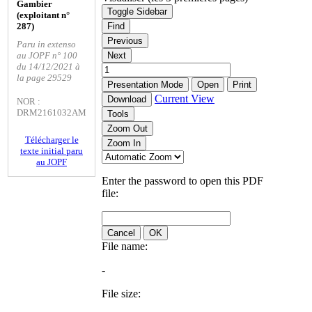
Gambier
Toggle Sidebar
(exploitant n°
287)
Find
Previous
Paru in extenso
au JOPF n° 100
Next
du 14/12/2021 à
la page 29529
Presentation Mode
Open
Print
Current View
Download
NOR :
DRM2161032AM
Tools
Zoom Out
Télécharger le
Zoom In
texte initial paru
au JOPF
Enter the password to open this PDF
file:
Cancel
OK
File name:
-
File size: