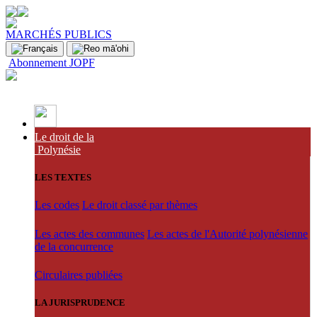
MARCHÉS PUBLICS
Abonnement JOPF
Le droit de la
Polynésie
LES TEXTES
Les codes
Le droit classé par thèmes
Les actes des communes
Les actes de l'Autorité polynésienne
de la concurrence
Circulaires publiées
LA JURISPRUDENCE