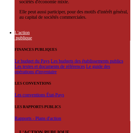
sociétés d'économie mixte.
Elle peut aussi participer, pour des motifs d'intérêt général,
au capital de sociétés commerciales.
L'action
publique
FINANCES PUBLIQUES
Le budget du Pays
Les budgets des établissements publics
Les textes et documents de références
Le guide des
opérations d'inventaire
LES CONVENTIONS
Les conventions État-Pays
LES RAPPORTS PUBLICS
Rapports - Plans d'action
L'ACTION PUBLIQUE