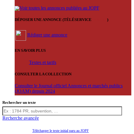
Voir toutes les annonces publiées au JOPF
DÉPOSER UNE ANNONCE (TÉLÉSERVICE
'ARERE
)
Rédiger une annonce
EN SAVOIR PLUS
Textes et tarifs
CONSULTER LA COLLECTION
Consulter le Journal officiel Annonces et marchés publics
(JOAM) depuis 2024
Rechercher un texte
Recherche avancée
Télécharger le texte initial paru au JOPF