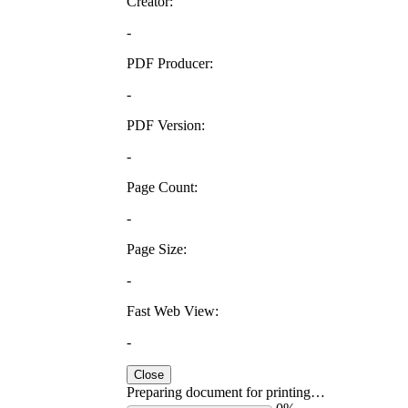
Creator:
-
PDF Producer:
-
PDF Version:
-
Page Count:
-
Page Size:
-
Fast Web View:
-
Close
Preparing document for printing…