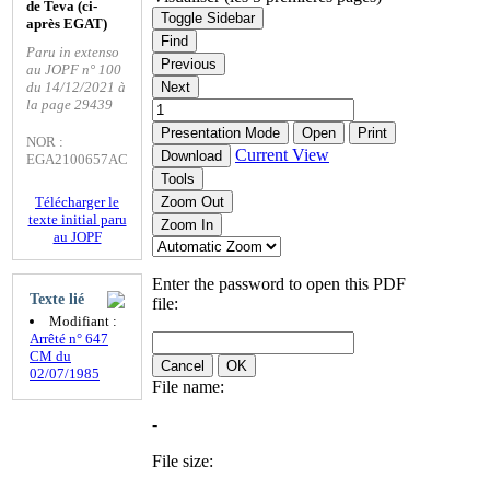
de Teva (ci-
Toggle Sidebar
après EGAT)
Find
Paru in extenso
Previous
au JOPF n° 100
du 14/12/2021 à
Next
la page 29439
Presentation Mode
Open
Print
NOR :
Current View
Download
EGA2100657AC
Tools
Télécharger le
Zoom Out
texte initial paru
Zoom In
au JOPF
Enter the password to open this PDF
Texte lié
file:
Modifiant :
Arrêté n° 647
CM du
Cancel
OK
02/07/1985
File name:
-
File size: