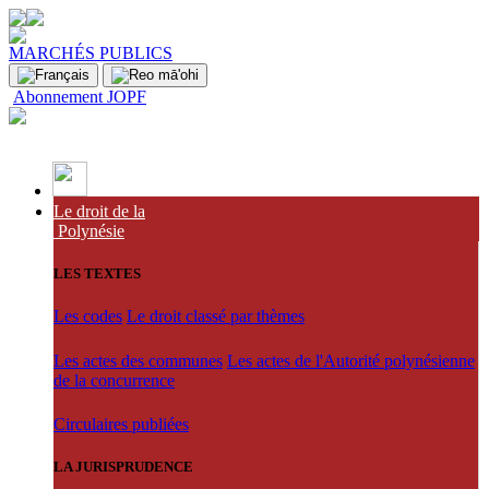
MARCHÉS PUBLICS
Abonnement JOPF
Le droit de la
Polynésie
LES TEXTES
Les codes
Le droit classé par thèmes
Les actes des communes
Les actes de l'Autorité polynésienne
de la concurrence
Circulaires publiées
LA JURISPRUDENCE