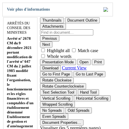
Voir plus d'informations
Thumbnails
Document Outline
ARRÊTÉS DU
Attachments
CONSEIL DES
MINISTRES
Arrêté n° 2678
Previous
CM du 9
Next
décembre 2021
Highlight all
Match case
portant
Whole words
modification de
l'arrêté n° 647
Presentation Mode
Open
Print
CM du 2 juillet
Current View
Download
1985 modifié
Go to First Page
Go to Last Page
fixant
l'organisation,
Rotate Clockwise
le
Rotate Counterclockwise
fonctionnement
Text Selection Tool
Hand Tool
et les règles
financières et
Vertical Scrolling
Horizontal Scrolling
comptables d'un
Wrapped Scrolling
établissement
No Spreads
Odd Spreads
dénommé
Even Spreads
Etablissement
de gestion et
Document Properties…
d'aménagement
Visualiser (les 5 premières pages)