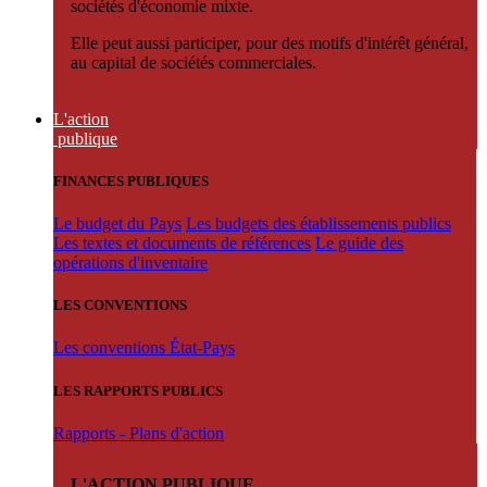
sociétés d'économie mixte.
Elle peut aussi participer, pour des motifs d'intérêt général,
au capital de sociétés commerciales.
L'action
publique
FINANCES PUBLIQUES
Le budget du Pays
Les budgets des établissements publics
Les textes et documents de références
Le guide des
opérations d'inventaire
LES CONVENTIONS
Les conventions État-Pays
LES RAPPORTS PUBLICS
Rapports - Plans d'action
L'ACTION PUBLIQUE