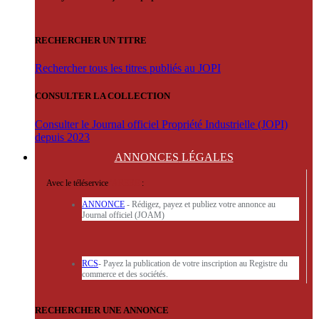
RECHERCHER UN TITRE
Rechercher tous les titres publiés au JOPI
CONSULTER LA COLLECTION
Consulter le Journal officiel Propriété Industrielle (JOPI)
depuis 2023
ANNONCES
LÉGALES
Avec le téléservice
'ARERE
:
ANNONCE
- Rédigez, payez et publiez votre annonce au
Journal officiel (JOAM)
RCS
- Payez la publication de votre inscription au Registre du
commerce et des sociétés.
RECHERCHER UNE ANNONCE