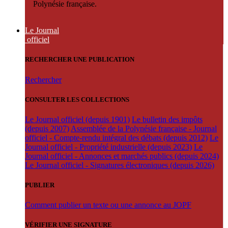
Polynésie française.
Le Journal
officiel
RECHERCHER UNE PUBLICATION
Rechercher
CONSULTER LES COLLECTIONS
Le Journal officiel (depuis 1901)
Le bulletin des impôts
(depuis 2007)
Assemblée de la Polynésie française - Journal
officiel - Compte-rendu intégral des débats (depuis 2012)
Le
Journal officiel - Propriété industrielle (depuis 2023)
Le
Journal officiel - Annonces et marchés publics (depuis 2024)
Le Journal officiel - Signatures électroniques (depuis 2026)
PUBLIER
Comment publier un texte ou une annonce au JOPF
VÉRIFIER UNE SIGNATURE