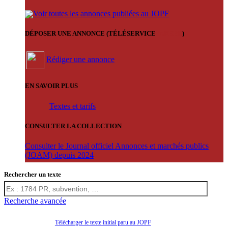
Voir toutes les annonces publiées au JOPF
DÉPOSER UNE ANNONCE (TÉLÉSERVICE
'ARERE
)
Rédiger une annonce
EN SAVOIR PLUS
Textes et tarifs
CONSULTER LA COLLECTION
Consulter le Journal officiel Annonces et marchés publics
(JOAM) depuis 2024
Rechercher un texte
Recherche avancée
Télécharger le texte initial paru au JOPF