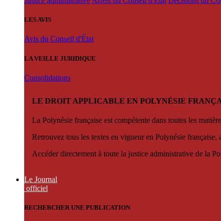
Justice administrative
Arrêts du Conseil d'État
Décisions du Con
LES AVIS
Avis du Conseil d'État
LA VEILLE JURIDIQUE
Consolidations
LE DROIT APPLICABLE EN POLYNÉSIE FRANÇA
La Polynésie française est compétente dans toutes les matièr
Retrouvez tous les textes en vigueur en Polynésie française, 
Accéder directement à toute la justice administrative de la Po
Le Journal
officiel
RECHERCHER UNE PUBLICATION