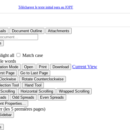
Télécharger le texte initial paru au JOPF
ails
Document Outline
Attachments
s
light all
Match case
le words
Current View
ation Mode
Open
Print
Download
irst Page
Go to Last Page
Clockwise
Rotate Counterclockwise
lection Tool
Hand Tool
 Scrolling
Horizontal Scrolling
Wrapped Scrolling
eads
Odd Spreads
Even Spreads
nt Properties…
er (les 5 premières pages)
Sidebar
s