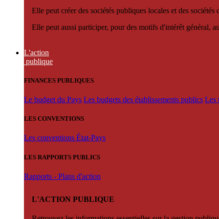
Elle peut créer des sociétés publiques locales et des sociétés
Elle peut aussi participer, pour des motifs d'intérêt général, 
L'action
publique
FINANCES PUBLIQUES
Le budget du Pays
Les budgets des établissements publics
Les 
LES CONVENTIONS
Les conventions État-Pays
LES RAPPORTS PUBLICS
Rapports - Plans d'action
L'ACTION PUBLIQUE
Retrouvez les informations essentielles sur la gestion publiqu