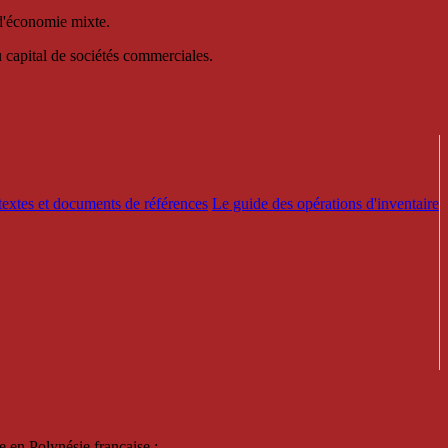
 d'économie mixte.
au capital de sociétés commerciales.
textes et documents de références
Le guide des opérations d'inventaire
e en Polynésie française :