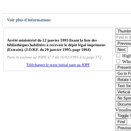
Voir plus d'informations
Thumbn
Arrêté ministériel du 12 janvier 1995 fixant la liste des
Previou
bibliothèques habilitées à recevoir le dépôt légal imprimeur.
(Extraits). (J.O.R.F. du 20 janvier 1995, page 1064)
Next
High
Paru in extenso au JOPF n° 7 du 16/02/1995 à la page 372
Who
Télécharger le texte initial paru au JOPF
Present
Go to F
Rotate 
Text Se
Vertical
No Spr
Docume
Visualis
Toggle 
Find
Previou