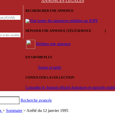
ANNONCES
LÉGALES
RECHERCHER UNE ANNONCE
iciel (JOAM)
Voir toutes les annonces publiées au JOPF
DÉPOSER UNE ANNONCE (TÉLÉSERVICE
'ARERE
)
e et des sociétés.
Rédiger une annonce
EN SAVOIR PLUS
Textes et tarifs
CONSULTER LA COLLECTION
Consulter le Journal officiel Annonces et marchés pub
Recherche avancée
ux
>
Sommaire
> Arrêté du 12 janvier 1995