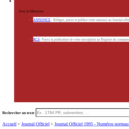
Avec le téléservice
'ARERE
:
ANNONCE
- Rédigez, payez et publiez votre annonce au Journal off
RCS
- Payez la publication de votre inscription au Registre du commerc
Rechercher un texte
Accueil
>
Journal Officiel
>
Journal Officiel 1995 - Numéros norma