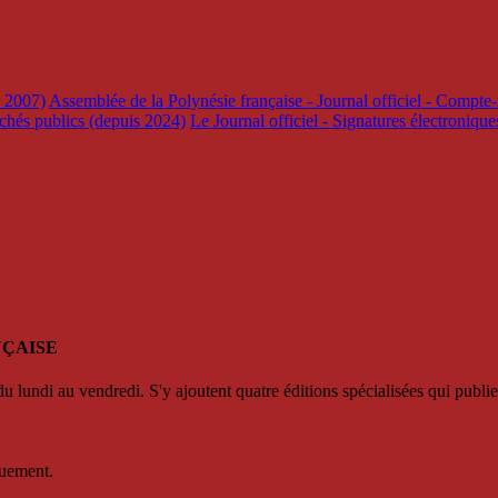
s 2007)
Assemblée de la Polynésie française - Journal officiel - Compte-
rchés publics (depuis 2024)
Le Journal officiel - Signatures électroniqu
NÇAISE
u lundi au vendredi. S'y ajoutent quatre éditions spécialisées qui publie
quement.