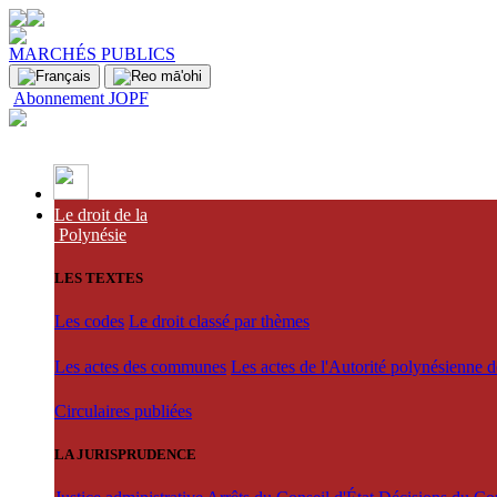
MARCHÉS PUBLICS
Abonnement JOPF
Le droit de la
Polynésie
LES TEXTES
Les codes
Le droit classé par thèmes
Les actes des communes
Les actes de l'Autorité polynésienne 
Circulaires publiées
LA JURISPRUDENCE