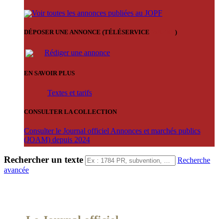
Voir toutes les annonces publiées au JOPF
DÉPOSER UNE ANNONCE (TÉLÉSERVICE
'ARERE
)
Rédiger une annonce
EN SAVOIR PLUS
Textes et tarifs
CONSULTER LA COLLECTION
Consulter le Journal officiel Annonces et marchés publics
(JOAM) depuis 2024
Rechercher un texte
Recherche
avancée