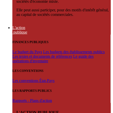
sociétés d'économie mixte.
Elle peut aussi participer, pour des motifs d'intérêt général,
au capital de sociétés commerciales.
L'action
publique
FINANCES PUBLIQUES
Le budget du Pays
Les budgets des établissements publics
Les textes et documents de références
Le guide des
opérations d'inventaire
LES CONVENTIONS
Les conventions État-Pays
LES RAPPORTS PUBLICS
Rapports - Plans d'action
L'ACTION PUBLIQUE