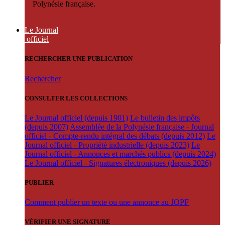
Polynésie française.
Le Journal
officiel
RECHERCHER UNE PUBLICATION
Rechercher
CONSULTER LES COLLECTIONS
Le Journal officiel (depuis 1901)
Le bulletin des impôts
(depuis 2007)
Assemblée de la Polynésie française - Journal
officiel - Compte-rendu intégral des débats (depuis 2012)
Le
Journal officiel - Propriété industrielle (depuis 2023)
Le
Journal officiel - Annonces et marchés publics (depuis 2024)
Le Journal officiel - Signatures électroniques (depuis 2026)
PUBLIER
Comment publier un texte ou une annonce au JOPF
VÉRIFIER UNE SIGNATURE