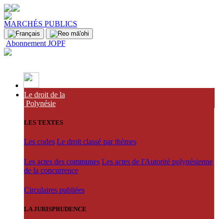
MARCHÉS PUBLICS
Abonnement JOPF
Le droit de la
Polynésie
LES TEXTES
Les codes
Le droit classé par thèmes
Les actes des communes
Les actes de l'Autorité polynésienne
de la concurrence
Circulaires publiées
LA JURISPRUDENCE