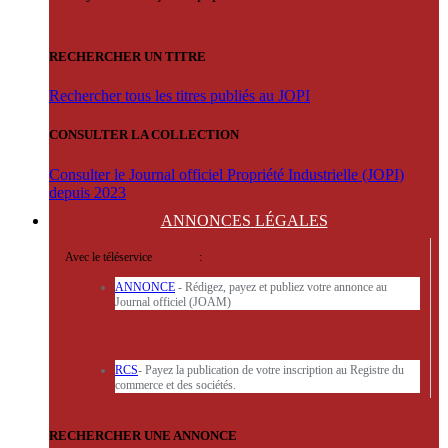
RECHERCHER UN TITRE
Rechercher tous les titres publiés au JOPI
CONSULTER LA COLLECTION
Consulter le Journal officiel Propriété Industrielle (JOPI)
depuis 2023
ANNONCES
LÉGALES
Avec le téléservice
'ARERE
:
ANNONCE
- Rédigez, payez et publiez votre annonce au
Journal officiel (JOAM)
RCS
- Payez la publication de votre inscription au Registre du
commerce et des sociétés.
RECHERCHER UNE ANNONCE