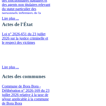
des fonctionnaires stagiaires et
des agents non titulaires relevant
du statut particulier des
personnels infirmiers de la
fonction publique de la
Lire plus ...
Polynésie française
Actes de l'État
Loi n° 2026-651 du 23 juillet
2026 sur la justice criminelle et
le respect des victimes
Lire plus ...
Actes des communes
Commune de Bora Bora -
Délibération n° 2026-169 du 23
juillet 2026 relative à la taxe de
séjour applicable à la commune
de Bora Bora