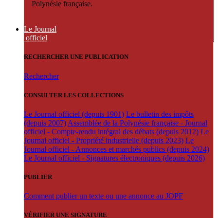
Polynésie française.
Le Journal
officiel
RECHERCHER UNE PUBLICATION
Rechercher
CONSULTER LES COLLECTIONS
Le Journal officiel (depuis 1901)
Le bulletin des impôts
(depuis 2007)
Assemblée de la Polynésie française - Journal
officiel - Compte-rendu intégral des débats (depuis 2012)
Le
Journal officiel - Propriété industrielle (depuis 2023)
Le
Journal officiel - Annonces et marchés publics (depuis 2024)
Le Journal officiel - Signatures électroniques (depuis 2026)
PUBLIER
Comment publier un texte ou une annonce au JOPF
VÉRIFIER UNE SIGNATURE