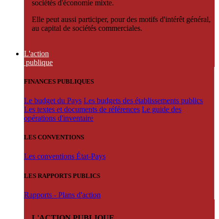
sociétés d'économie mixte.
Elle peut aussi participer, pour des motifs d'intérêt général,
au capital de sociétés commerciales.
L'action
publique
FINANCES PUBLIQUES
Le budget du Pays
Les budgets des établissements publics
Les textes et documents de références
Le guide des
opérations d'inventaire
LES CONVENTIONS
Les conventions État-Pays
LES RAPPORTS PUBLICS
Rapports - Plans d'action
L'ACTION PUBLIQUE