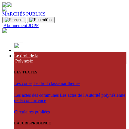
MARCHÉS PUBLICS
Abonnement JOPF
Le droit de la
Polynésie
LES TEXTES
Les codes
Le droit classé par thèmes
Les actes des communes
Les actes de l'Autorité polynésienne
de la concurrence
Circulaires publiées
LA JURISPRUDENCE