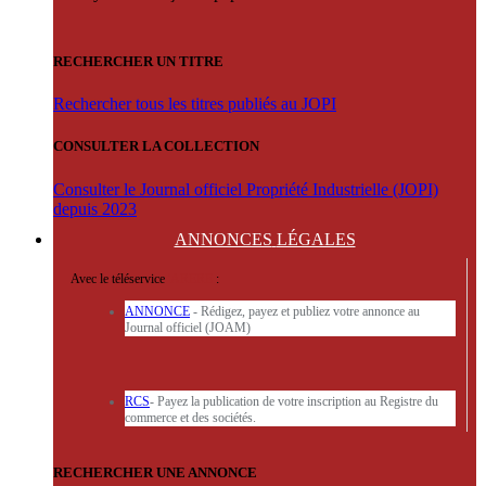
RECHERCHER UN TITRE
Rechercher tous les titres publiés au JOPI
CONSULTER LA COLLECTION
Consulter le Journal officiel Propriété Industrielle (JOPI)
depuis 2023
ANNONCES
LÉGALES
Avec le téléservice
'ARERE
:
ANNONCE
- Rédigez, payez et publiez votre annonce au
Journal officiel (JOAM)
RCS
- Payez la publication de votre inscription au Registre du
commerce et des sociétés.
RECHERCHER UNE ANNONCE