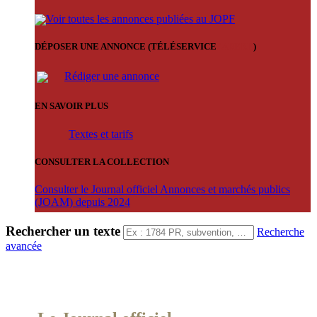
Voir toutes les annonces publiées au JOPF
DÉPOSER UNE ANNONCE (TÉLÉSERVICE
'ARERE
)
Rédiger une annonce
EN SAVOIR PLUS
Textes et tarifs
CONSULTER LA COLLECTION
Consulter le Journal officiel Annonces et marchés publics
(JOAM) depuis 2024
Rechercher un texte
Recherche
avancée