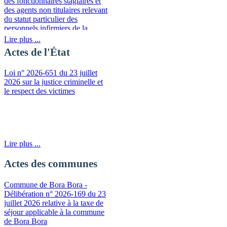
des fonctionnaires stagiaires et
des agents non titulaires relevant
du statut particulier des
personnels infirmiers de la
fonction publique de la
Lire plus ...
Polynésie française
Actes de l'État
Loi n° 2026-651 du 23 juillet
2026 sur la justice criminelle et
le respect des victimes
Lire plus ...
Actes des communes
Commune de Bora Bora -
Délibération n° 2026-169 du 23
juillet 2026 relative à la taxe de
séjour applicable à la commune
de Bora Bora