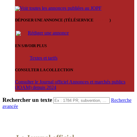
Voir toutes les annonces publiées au JOPF
DÉPOSER UNE ANNONCE (TÉLÉSERVICE
'ARERE
)
Rédiger une annonce
EN SAVOIR PLUS
Textes et tarifs
CONSULTER LA COLLECTION
Consulter le Journal officiel Annonces et marchés publics
(JOAM) depuis 2024
Rechercher un texte
Recherche
avancée