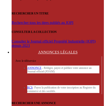
RECHERCHER UN TITRE
Rechercher tous les titres publiés au JOPI
CONSULTER LA COLLECTION
Consulter le Journal officiel Propriété Industrielle (JOPI)
depuis 2023
ANNONCES
LÉGALES
Avec le téléservice
'ARERE
:
ANNONCE
- Rédigez, payez et publiez votre annonce au
Journal officiel (JOAM)
RCS
- Payez la publication de votre inscription au Registre du
commerce et des sociétés.
RECHERCHER UNE ANNONCE