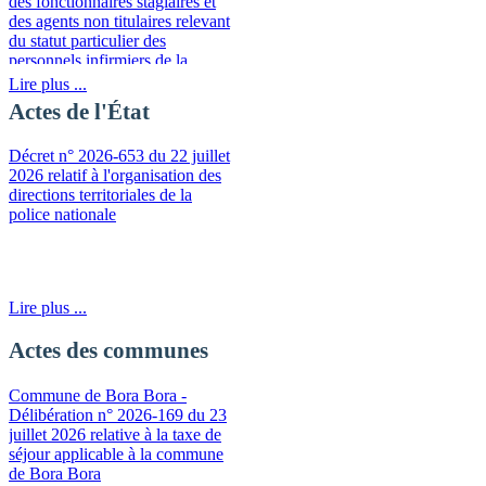
des fonctionnaires stagiaires et
des agents non titulaires relevant
du statut particulier des
personnels infirmiers de la
fonction publique de la
Lire plus ...
Polynésie française
Actes de l'État
Décret n° 2026-653 du 22 juillet
2026 relatif à l'organisation des
directions territoriales de la
police nationale
Lire plus ...
Actes des communes
Commune de Bora Bora -
Délibération n° 2026-169 du 23
juillet 2026 relative à la taxe de
séjour applicable à la commune
de Bora Bora