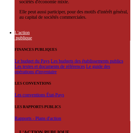
sociétés d'économie mixte.
Elle peut aussi participer, pour des motifs d'intérêt général,
au capital de sociétés commerciales.
L'action
publique
FINANCES PUBLIQUES
Le budget du Pays
Les budgets des établissements publics
Les textes et documents de références
Le guide des
opérations d'inventaire
LES CONVENTIONS
Les conventions État-Pays
LES RAPPORTS PUBLICS
Rapports - Plans d'action
L'ACTION PUBLIQUE