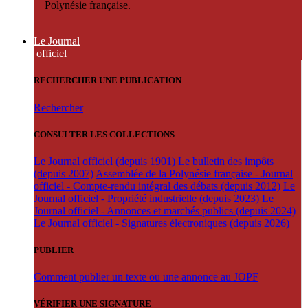
Polynésie française.
Le Journal
officiel
RECHERCHER UNE PUBLICATION
Rechercher
CONSULTER LES COLLECTIONS
Le Journal officiel (depuis 1901)
Le bulletin des impôts
(depuis 2007)
Assemblée de la Polynésie française - Journal
officiel - Compte-rendu intégral des débats (depuis 2012)
Le
Journal officiel - Propriété industrielle (depuis 2023)
Le
Journal officiel - Annonces et marchés publics (depuis 2024)
Le Journal officiel - Signatures électroniques (depuis 2026)
PUBLIER
Comment publier un texte ou une annonce au JOPF
VÉRIFIER UNE SIGNATURE