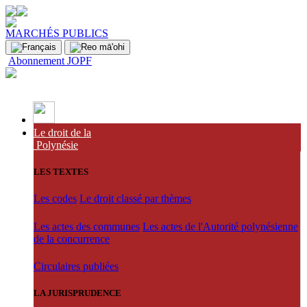
MARCHÉS PUBLICS
Abonnement JOPF
Le droit de la
Polynésie
LES TEXTES
Les codes
Le droit classé par thèmes
Les actes des communes
Les actes de l'Autorité polynésienne
de la concurrence
Circulaires publiées
LA JURISPRUDENCE