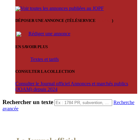
Voir toutes les annonces publiées au JOPF
DÉPOSER UNE ANNONCE (TÉLÉSERVICE
'ARERE
)
Rédiger une annonce
EN SAVOIR PLUS
Textes et tarifs
CONSULTER LA COLLECTION
Consulter le Journal officiel Annonces et marchés publics
(JOAM) depuis 2024
Rechercher un texte
Recherche
avancée