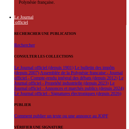
Polynésie française.
Le Journal
officiel
RECHERCHER UNE PUBLICATION
Rechercher
CONSULTER LES COLLECTIONS
Le Journal officiel (depuis 1901)
Le bulletin des impôts
(depuis 2007)
Assemblée de la Polynésie française - Journal
officiel - Compte-rendu intégral des débats (depuis 2012)
Le
Journal officiel - Propriété industrielle (depuis 2023)
Le
Journal officiel - Annonces et marchés publics (depuis 2024)
Le Journal officiel - Signatures électroniques (depuis 2026)
PUBLIER
Comment publier un texte ou une annonce au JOPF
VÉRIFIER UNE SIGNATURE