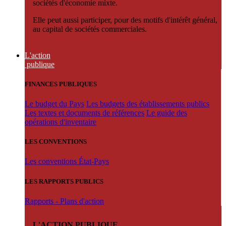
sociétés d'économie mixte.
Elle peut aussi participer, pour des motifs d'intérêt général,
au capital de sociétés commerciales.
L'action
publique
FINANCES PUBLIQUES
Le budget du Pays
Les budgets des établissements publics
Les textes et documents de références
Le guide des
opérations d'inventaire
LES CONVENTIONS
Les conventions État-Pays
LES RAPPORTS PUBLICS
Rapports - Plans d'action
L'ACTION PUBLIQUE