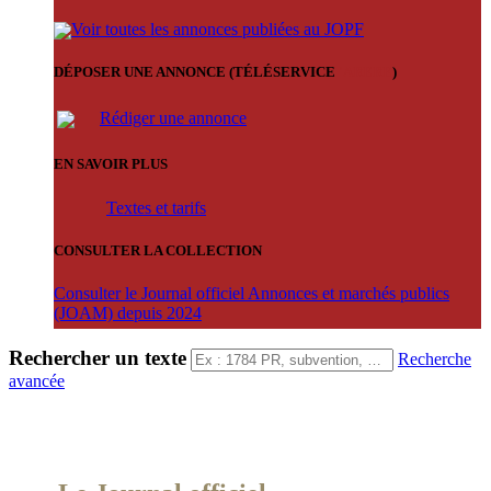
Voir toutes les annonces publiées au JOPF
DÉPOSER UNE ANNONCE (TÉLÉSERVICE
'ARERE
)
Rédiger une annonce
EN SAVOIR PLUS
Textes et tarifs
CONSULTER LA COLLECTION
Consulter le Journal officiel Annonces et marchés publics
(JOAM) depuis 2024
Rechercher un texte
Recherche
avancée