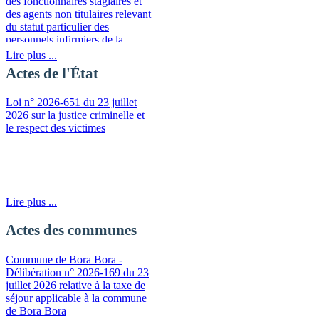
des fonctionnaires stagiaires et
des agents non titulaires relevant
du statut particulier des
personnels infirmiers de la
fonction publique de la
Lire plus ...
Polynésie française
Actes de l'État
Loi n° 2026-651 du 23 juillet
2026 sur la justice criminelle et
le respect des victimes
Lire plus ...
Actes des communes
Commune de Bora Bora -
Délibération n° 2026-169 du 23
juillet 2026 relative à la taxe de
séjour applicable à la commune
de Bora Bora