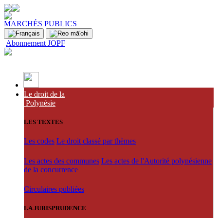
MARCHÉS PUBLICS
Abonnement JOPF
Le droit de la
Polynésie
LES TEXTES
Les codes
Le droit classé par thèmes
Les actes des communes
Les actes de l'Autorité polynésienne
de la concurrence
Circulaires publiées
LA JURISPRUDENCE