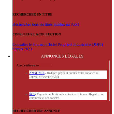
RECHERCHER UN TITRE
Rechercher tous les titres publiés au JOPI
CONSULTER LA COLLECTION
Consulter le Journal officiel Propriété Industrielle (JOPI)
depuis 2023
ANNONCES
LÉGALES
Avec le téléservice
'ARERE
:
ANNONCE
- Rédigez, payez et publiez votre annonce au
Journal officiel (JOAM)
RCS
- Payez la publication de votre inscription au Registre du
commerce et des sociétés.
RECHERCHER UNE ANNONCE