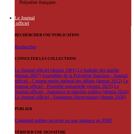
Polynésie française.
Le Journal
officiel
RECHERCHER UNE PUBLICATION
Rechercher
CONSULTER LES COLLECTIONS
Le Journal officiel (depuis 1901)
Le bulletin des impôts
(depuis 2007)
Assemblée de la Polynésie française - Journal
officiel - Compte-rendu intégral des débats (depuis 2012)
Le
Journal officiel - Propriété industrielle (depuis 2023)
Le
Journal officiel - Annonces et marchés publics (depuis 2024)
Le Journal officiel - Signatures électroniques (depuis 2026)
PUBLIER
Comment publier un texte ou une annonce au JOPF
VÉRIFIER UNE SIGNATURE