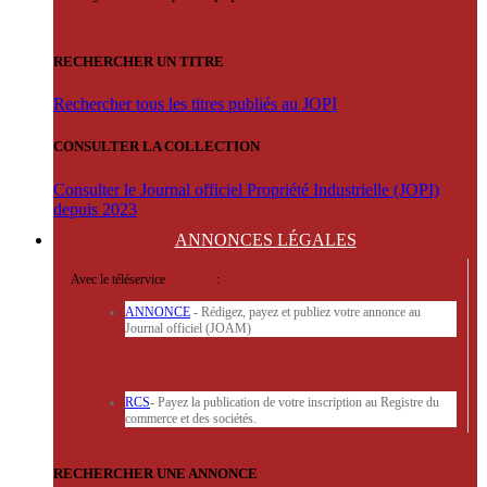
RECHERCHER UN TITRE
Rechercher tous les titres publiés au JOPI
CONSULTER LA COLLECTION
Consulter le Journal officiel Propriété Industrielle (JOPI)
depuis 2023
ANNONCES
LÉGALES
Avec le téléservice
'ARERE
:
ANNONCE
- Rédigez, payez et publiez votre annonce au
Journal officiel (JOAM)
RCS
- Payez la publication de votre inscription au Registre du
commerce et des sociétés.
RECHERCHER UNE ANNONCE