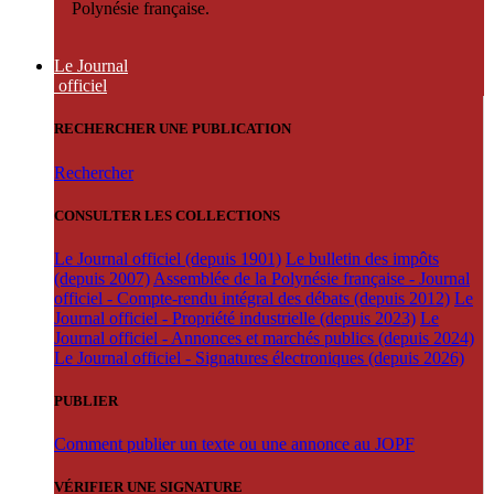
Polynésie française.
Le Journal
officiel
RECHERCHER UNE PUBLICATION
Rechercher
CONSULTER LES COLLECTIONS
Le Journal officiel (depuis 1901)
Le bulletin des impôts
(depuis 2007)
Assemblée de la Polynésie française - Journal
officiel - Compte-rendu intégral des débats (depuis 2012)
Le
Journal officiel - Propriété industrielle (depuis 2023)
Le
Journal officiel - Annonces et marchés publics (depuis 2024)
Le Journal officiel - Signatures électroniques (depuis 2026)
PUBLIER
Comment publier un texte ou une annonce au JOPF
VÉRIFIER UNE SIGNATURE