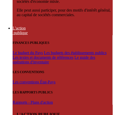
sociétés d'économie mixte.
Elle peut aussi participer, pour des motifs d'intérêt général,
au capital de sociétés commerciales.
L'action
publique
FINANCES PUBLIQUES
Le budget du Pays
Les budgets des établissements publics
Les textes et documents de références
Le guide des
opérations d'inventaire
LES CONVENTIONS
Les conventions État-Pays
LES RAPPORTS PUBLICS
Rapports - Plans d'action
L'ACTION PUBLIQUE