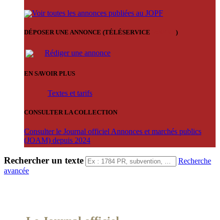
Voir toutes les annonces publiées au JOPF
DÉPOSER UNE ANNONCE (TÉLÉSERVICE
'ARERE
)
Rédiger une annonce
EN SAVOIR PLUS
Textes et tarifs
CONSULTER LA COLLECTION
Consulter le Journal officiel Annonces et marchés publics
(JOAM) depuis 2024
Rechercher un texte
Recherche
avancée