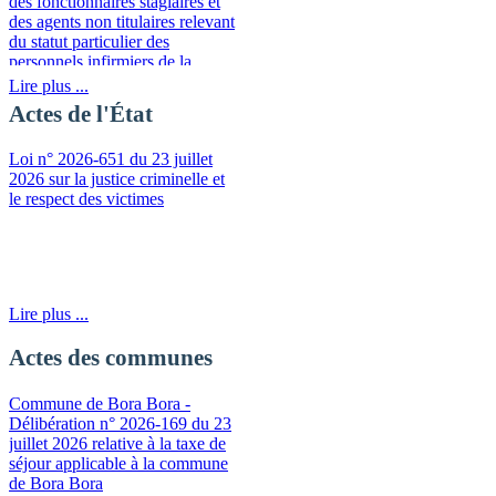
des fonctionnaires stagiaires et
des agents non titulaires relevant
du statut particulier des
personnels infirmiers de la
fonction publique de la
Lire plus ...
Polynésie française
Actes de l'État
Loi n° 2026-651 du 23 juillet
2026 sur la justice criminelle et
le respect des victimes
Lire plus ...
Actes des communes
Commune de Bora Bora -
Délibération n° 2026-169 du 23
juillet 2026 relative à la taxe de
séjour applicable à la commune
de Bora Bora