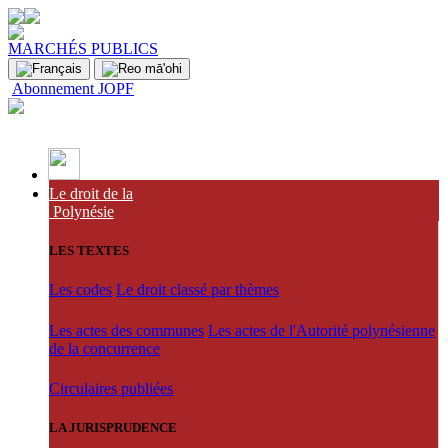
MARCHÉS PUBLICS
Abonnement JOPF
Le droit de la
Polynésie
LES TEXTES
Les codes
Le droit classé par thèmes
Les actes des communes
Les actes de l'Autorité polynésienne
de la concurrence
Circulaires publiées
LA JURISPRUDENCE