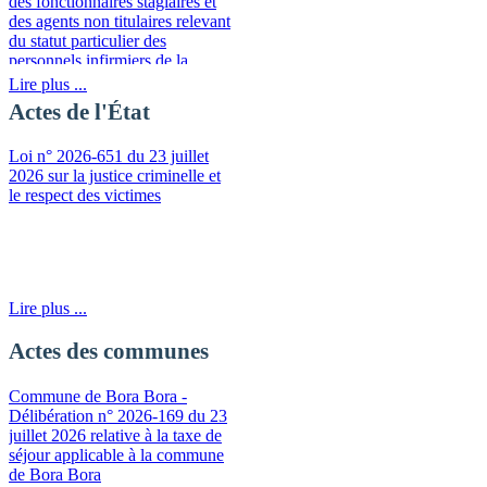
des fonctionnaires stagiaires et
des agents non titulaires relevant
du statut particulier des
personnels infirmiers de la
fonction publique de la
Lire plus ...
Polynésie française
Actes de l'État
Loi n° 2026-651 du 23 juillet
2026 sur la justice criminelle et
le respect des victimes
Lire plus ...
Actes des communes
Commune de Bora Bora -
Délibération n° 2026-169 du 23
juillet 2026 relative à la taxe de
séjour applicable à la commune
de Bora Bora