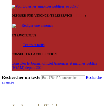
Voir toutes les annonces publiées au JOPF
DÉPOSER UNE ANNONCE (TÉLÉSERVICE
'ARERE
)
Rédiger une annonce
EN SAVOIR PLUS
Textes et tarifs
CONSULTER LA COLLECTION
Consulter le Journal officiel Annonces et marchés publics
(JOAM) depuis 2024
Rechercher un texte
Recherche
avancée