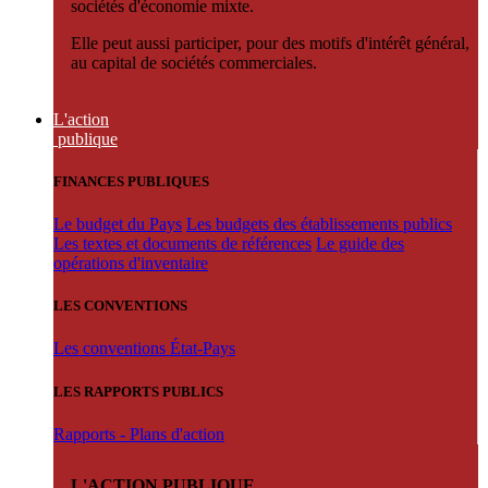
sociétés d'économie mixte.
Elle peut aussi participer, pour des motifs d'intérêt général,
au capital de sociétés commerciales.
L'action
publique
FINANCES PUBLIQUES
Le budget du Pays
Les budgets des établissements publics
Les textes et documents de références
Le guide des
opérations d'inventaire
LES CONVENTIONS
Les conventions État-Pays
LES RAPPORTS PUBLICS
Rapports - Plans d'action
L'ACTION PUBLIQUE