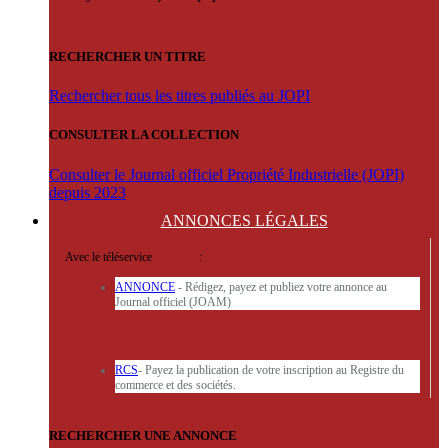
RECHERCHER UN TITRE
Rechercher tous les titres publiés au JOPI
CONSULTER LA COLLECTION
Consulter le Journal officiel Propriété Industrielle (JOPI)
depuis 2023
ANNONCES
LÉGALES
Avec le téléservice
'ARERE
:
ANNONCE
- Rédigez, payez et publiez votre annonce au
Journal officiel (JOAM)
RCS
- Payez la publication de votre inscription au Registre du
commerce et des sociétés.
RECHERCHER UNE ANNONCE