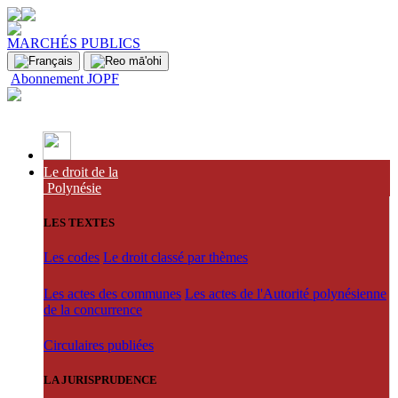
MARCHÉS PUBLICS
Abonnement JOPF
Le droit de la
Polynésie
LES TEXTES
Les codes
Le droit classé par thèmes
Les actes des communes
Les actes de l'Autorité polynésienne
de la concurrence
Circulaires publiées
LA JURISPRUDENCE