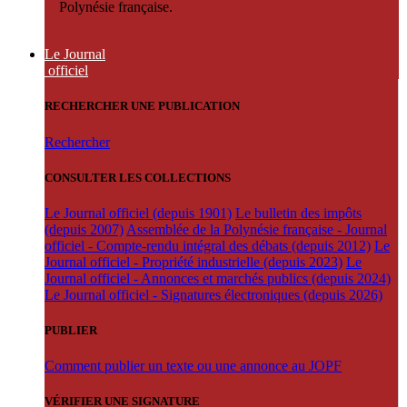
Polynésie française.
Le Journal
officiel
RECHERCHER UNE PUBLICATION
Rechercher
CONSULTER LES COLLECTIONS
Le Journal officiel (depuis 1901)
Le bulletin des impôts
(depuis 2007)
Assemblée de la Polynésie française - Journal
officiel - Compte-rendu intégral des débats (depuis 2012)
Le
Journal officiel - Propriété industrielle (depuis 2023)
Le
Journal officiel - Annonces et marchés publics (depuis 2024)
Le Journal officiel - Signatures électroniques (depuis 2026)
PUBLIER
Comment publier un texte ou une annonce au JOPF
VÉRIFIER UNE SIGNATURE