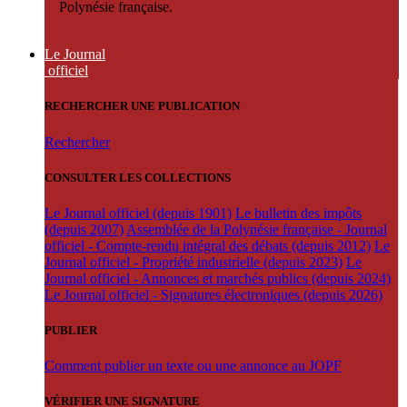
Polynésie française.
Le Journal
officiel
RECHERCHER UNE PUBLICATION
Rechercher
CONSULTER LES COLLECTIONS
Le Journal officiel (depuis 1901)
Le bulletin des impôts
(depuis 2007)
Assemblée de la Polynésie française - Journal
officiel - Compte-rendu intégral des débats (depuis 2012)
Le
Journal officiel - Propriété industrielle (depuis 2023)
Le
Journal officiel - Annonces et marchés publics (depuis 2024)
Le Journal officiel - Signatures électroniques (depuis 2026)
PUBLIER
Comment publier un texte ou une annonce au JOPF
VÉRIFIER UNE SIGNATURE