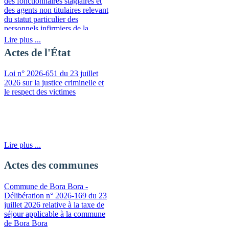
des fonctionnaires stagiaires et
des agents non titulaires relevant
du statut particulier des
personnels infirmiers de la
fonction publique de la
Lire plus ...
Polynésie française
Actes de l'État
Loi n° 2026-651 du 23 juillet
2026 sur la justice criminelle et
le respect des victimes
Lire plus ...
Actes des communes
Commune de Bora Bora -
Délibération n° 2026-169 du 23
juillet 2026 relative à la taxe de
séjour applicable à la commune
de Bora Bora