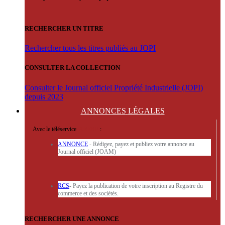
RECHERCHER UN TITRE
Rechercher tous les titres publiés au JOPI
CONSULTER LA COLLECTION
Consulter le Journal officiel Propriété Industrielle (JOPI)
depuis 2023
ANNONCES
LÉGALES
Avec le téléservice
'ARERE
:
ANNONCE
- Rédigez, payez et publiez votre annonce au
Journal officiel (JOAM)
RCS
- Payez la publication de votre inscription au Registre du
commerce et des sociétés.
RECHERCHER UNE ANNONCE