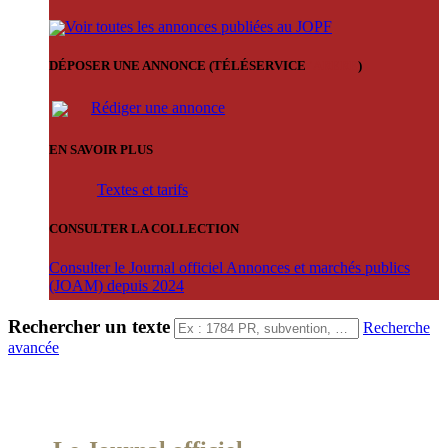
Voir toutes les annonces publiées au JOPF
DÉPOSER UNE ANNONCE (TÉLÉSERVICE
'ARERE
)
Rédiger une annonce
EN SAVOIR PLUS
Textes et tarifs
CONSULTER LA COLLECTION
Consulter le Journal officiel Annonces et marchés publics
(JOAM) depuis 2024
Rechercher un texte
Recherche
avancée