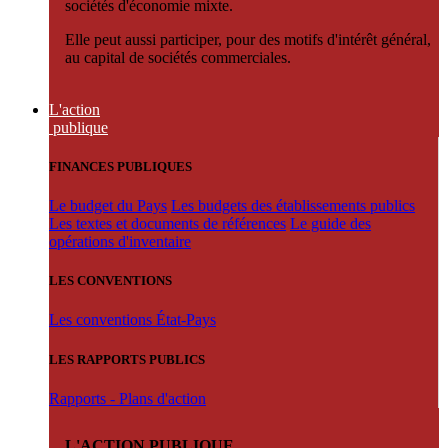
sociétés d'économie mixte.
Elle peut aussi participer, pour des motifs d'intérêt général,
au capital de sociétés commerciales.
L'action
publique
FINANCES PUBLIQUES
Le budget du Pays
Les budgets des établissements publics
Les textes et documents de références
Le guide des
opérations d'inventaire
LES CONVENTIONS
Les conventions État-Pays
LES RAPPORTS PUBLICS
Rapports - Plans d'action
L'ACTION PUBLIQUE