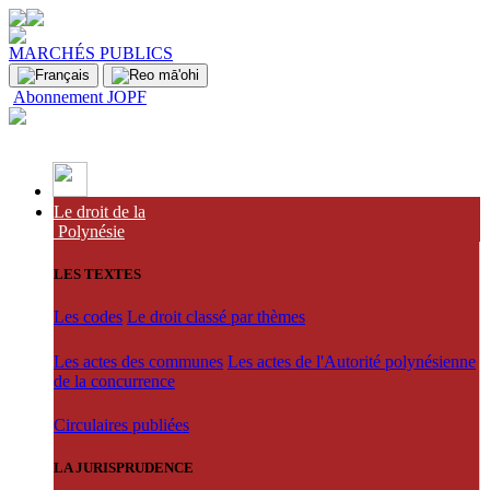
MARCHÉS PUBLICS
Abonnement JOPF
Le droit de la
Polynésie
LES TEXTES
Les codes
Le droit classé par thèmes
Les actes des communes
Les actes de l'Autorité polynésienne
de la concurrence
Circulaires publiées
LA JURISPRUDENCE