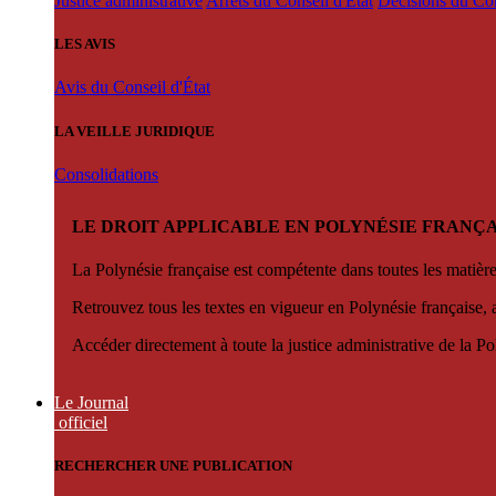
Justice administrative
Arrêts du Conseil d'État
Décisions du Con
LES AVIS
Avis du Conseil d'État
LA VEILLE JURIDIQUE
Consolidations
LE DROIT APPLICABLE EN POLYNÉSIE FRANÇA
La Polynésie française est compétente dans toutes les matièr
Retrouvez tous les textes en vigueur en Polynésie française, 
Accéder directement à toute la justice administrative de la Po
Le Journal
officiel
RECHERCHER UNE PUBLICATION