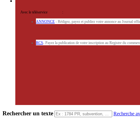
Avec le téléservice
'ARERE
:
ANNONCE
- Rédigez, payez et publiez votre annonce au Journal off
RCS
- Payez la publication de votre inscription au Registre du commerc
Rechercher un texte
Recherche a