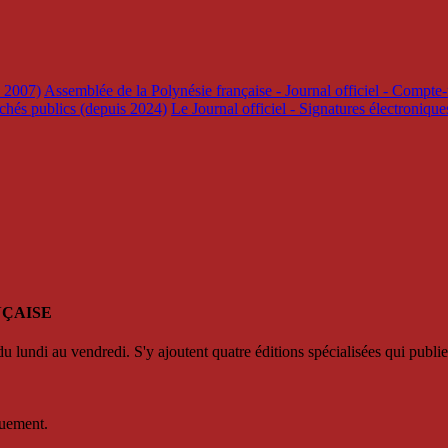
s 2007)
Assemblée de la Polynésie française - Journal officiel - Compte-
rchés publics (depuis 2024)
Le Journal officiel - Signatures électroniqu
NÇAISE
u lundi au vendredi. S'y ajoutent quatre éditions spécialisées qui publie
quement.