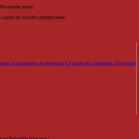
 d'économie mixte.
au capital de sociétés commerciales.
textes et documents de références
Le guide des opérations d'inventaire
e en Polynésie française :