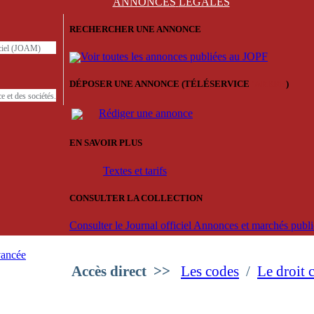
ANNONCES
LÉGALES
RECHERCHER UNE ANNONCE
iciel (JOAM)
Voir toutes les annonces publiées au JOPF
DÉPOSER UNE ANNONCE (TÉLÉSERVICE
'ARERE
)
e et des sociétés.
Rédiger une annonce
EN SAVOIR PLUS
Textes et tarifs
CONSULTER LA COLLECTION
Consulter le Journal officiel Annonces et marchés pub
vancée
Accès direct
>>
Les codes
/
Le droit 