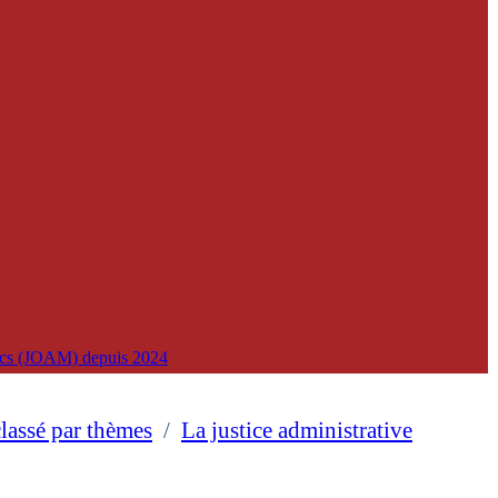
lics (JOAM) depuis 2024
classé par thèmes
/
La justice administrative