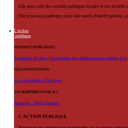
Elle peut créer des sociétés publiques locales et des sociétés
Elle peut aussi participer, pour des motifs d'intérêt général, 
L'action
publique
FINANCES PUBLIQUES
Le budget du Pays
Les budgets des établissements publics
Les 
LES CONVENTIONS
Les conventions État-Pays
LES RAPPORTS PUBLICS
Rapports - Plans d'action
L'ACTION PUBLIQUE
Retrouvez les informations essentielles sur la gestion publiqu