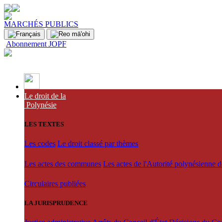
MARCHÉS PUBLICS
Abonnement JOPF
Le droit de la
Polynésie
LES TEXTES
Les codes
Le droit classé par thèmes
Les actes des communes
Les actes de l'Autorité polynésienne 
Circulaires publiées
LA JURISPRUDENCE