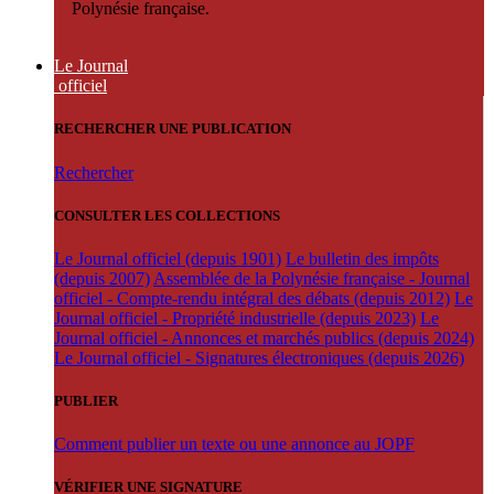
Polynésie française.
Le Journal
officiel
RECHERCHER UNE PUBLICATION
Rechercher
CONSULTER LES COLLECTIONS
Le Journal officiel (depuis 1901)
Le bulletin des impôts
(depuis 2007)
Assemblée de la Polynésie française - Journal
officiel - Compte-rendu intégral des débats (depuis 2012)
Le
Journal officiel - Propriété industrielle (depuis 2023)
Le
Journal officiel - Annonces et marchés publics (depuis 2024)
Le Journal officiel - Signatures électroniques (depuis 2026)
PUBLIER
Comment publier un texte ou une annonce au JOPF
VÉRIFIER UNE SIGNATURE