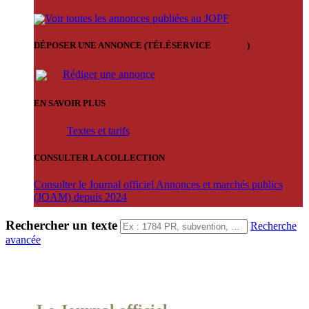
Voir toutes les annonces publiées au JOPF
DÉPOSER UNE ANNONCE (TÉLÉSERVICE
'ARERE
)
Rédiger une annonce
EN SAVOIR PLUS
Textes et tarifs
CONSULTER LA COLLECTION
Consulter le Journal officiel Annonces et marchés publics
(JOAM) depuis 2024
Rechercher un texte
Recherche
avancée