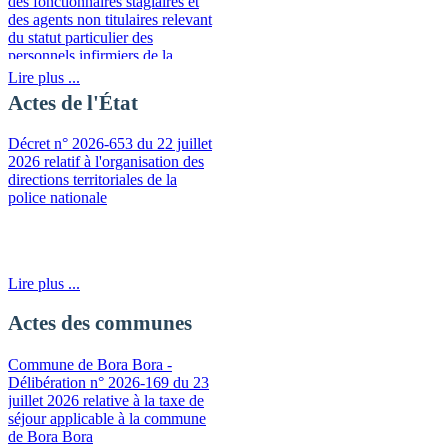
des fonctionnaires stagiaires et
des agents non titulaires relevant
du statut particulier des
personnels infirmiers de la
fonction publique de la
Lire plus ...
Polynésie française
Actes de l'État
Décret n° 2026-653 du 22 juillet
2026 relatif à l'organisation des
directions territoriales de la
police nationale
Lire plus ...
Actes des communes
Commune de Bora Bora -
Délibération n° 2026-169 du 23
juillet 2026 relative à la taxe de
séjour applicable à la commune
de Bora Bora