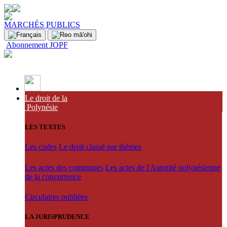
MARCHÉS PUBLICS
Abonnement JOPF
Le droit de la
Polynésie
LES TEXTES
Les codes
Le droit classé par thèmes
Les actes des communes
Les actes de l'Autorité polynésienne
de la concurrence
Circulaires publiées
LA JURISPRUDENCE