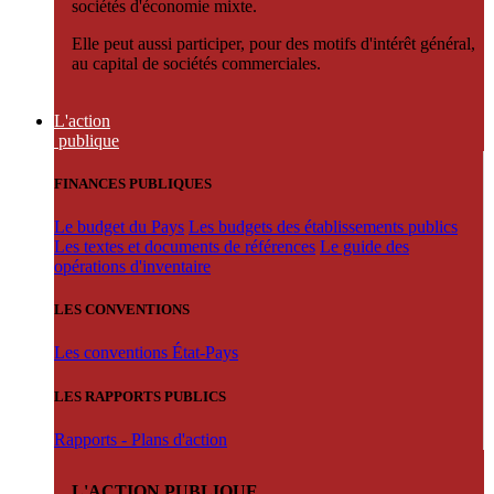
sociétés d'économie mixte.
Elle peut aussi participer, pour des motifs d'intérêt général,
au capital de sociétés commerciales.
L'action
publique
FINANCES PUBLIQUES
Le budget du Pays
Les budgets des établissements publics
Les textes et documents de références
Le guide des
opérations d'inventaire
LES CONVENTIONS
Les conventions État-Pays
LES RAPPORTS PUBLICS
Rapports - Plans d'action
L'ACTION PUBLIQUE