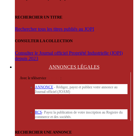
RECHERCHER UN TITRE
Rechercher tous les titres publiés au JOPI
CONSULTER LA COLLECTION
Consulter le Journal officiel Propriété Industrielle (JOPI)
depuis 2023
ANNONCES
LÉGALES
Avec le téléservice
'ARERE
:
ANNONCE
- Rédigez, payez et publiez votre annonce au
Journal officiel (JOAM)
RCS
- Payez la publication de votre inscription au Registre du
commerce et des sociétés.
RECHERCHER UNE ANNONCE