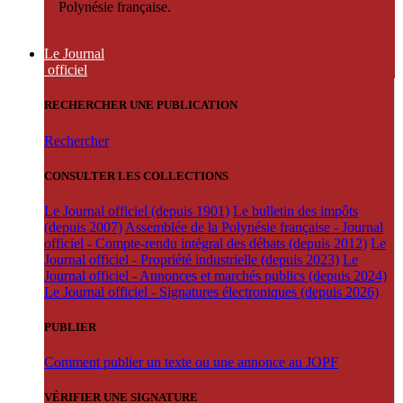
Polynésie française.
Le Journal
officiel
RECHERCHER UNE PUBLICATION
Rechercher
CONSULTER LES COLLECTIONS
Le Journal officiel (depuis 1901)
Le bulletin des impôts
(depuis 2007)
Assemblée de la Polynésie française - Journal
officiel - Compte-rendu intégral des débats (depuis 2012)
Le
Journal officiel - Propriété industrielle (depuis 2023)
Le
Journal officiel - Annonces et marchés publics (depuis 2024)
Le Journal officiel - Signatures électroniques (depuis 2026)
PUBLIER
Comment publier un texte ou une annonce au JOPF
VÉRIFIER UNE SIGNATURE