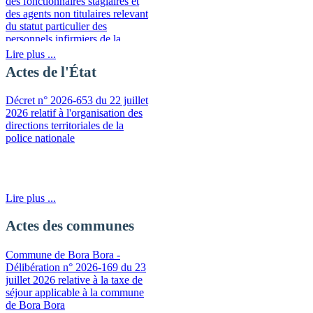
des fonctionnaires stagiaires et
des agents non titulaires relevant
du statut particulier des
personnels infirmiers de la
fonction publique de la
Lire plus ...
Polynésie française
Actes de l'État
Décret n° 2026-653 du 22 juillet
2026 relatif à l'organisation des
directions territoriales de la
police nationale
Lire plus ...
Actes des communes
Commune de Bora Bora -
Délibération n° 2026-169 du 23
juillet 2026 relative à la taxe de
séjour applicable à la commune
de Bora Bora