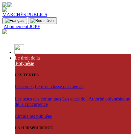
MARCHÉS PUBLICS
Abonnement JOPF
Le droit de la
Polynésie
LES TEXTES
Les codes
Le droit classé par thèmes
Les actes des communes
Les actes de l'Autorité polynésienne
de la concurrence
Circulaires publiées
LA JURISPRUDENCE