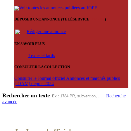
Voir toutes les annonces publiées au JOPF
DÉPOSER UNE ANNONCE (TÉLÉSERVICE
'ARERE
)
Rédiger une annonce
EN SAVOIR PLUS
Textes et tarifs
CONSULTER LA COLLECTION
Consulter le Journal officiel Annonces et marchés publics
(JOAM) depuis 2024
Rechercher un texte
Recherche
avancée