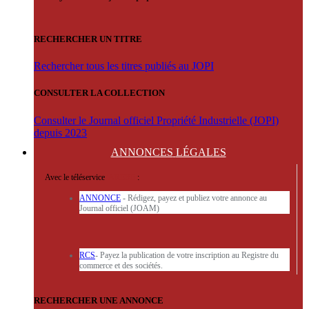
RECHERCHER UN TITRE
Rechercher tous les titres publiés au JOPI
CONSULTER LA COLLECTION
Consulter le Journal officiel Propriété Industrielle (JOPI)
depuis 2023
ANNONCES
LÉGALES
Avec le téléservice
'ARERE
:
ANNONCE
- Rédigez, payez et publiez votre annonce au
Journal officiel (JOAM)
RCS
- Payez la publication de votre inscription au Registre du
commerce et des sociétés.
RECHERCHER UNE ANNONCE