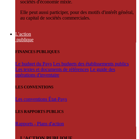
sociétés d'économie mixte.
Elle peut aussi participer, pour des motifs d'intérêt général,
au capital de sociétés commerciales.
L'action
publique
FINANCES PUBLIQUES
Le budget du Pays
Les budgets des établissements publics
Les textes et documents de références
Le guide des
opérations d'inventaire
LES CONVENTIONS
Les conventions État-Pays
LES RAPPORTS PUBLICS
Rapports - Plans d'action
L'ACTION PUBLIQUE