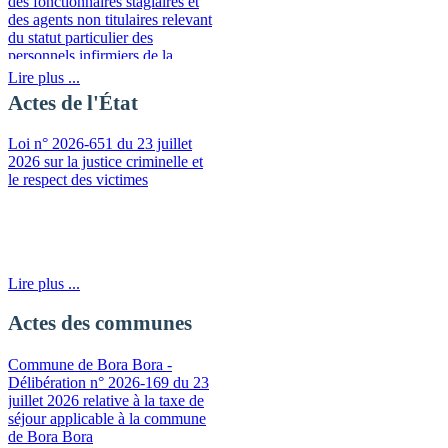
des fonctionnaires stagiaires et
des agents non titulaires relevant
du statut particulier des
personnels infirmiers de la
fonction publique de la
Lire plus ...
Polynésie française
Actes de l'État
Loi n° 2026-651 du 23 juillet
2026 sur la justice criminelle et
le respect des victimes
Lire plus ...
Actes des communes
Commune de Bora Bora -
Délibération n° 2026-169 du 23
juillet 2026 relative à la taxe de
séjour applicable à la commune
de Bora Bora