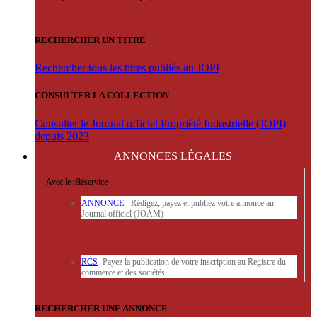
RECHERCHER UN TITRE
Rechercher tous les titres publiés au JOPI
CONSULTER LA COLLECTION
Consulter le Journal officiel Propriété Industrielle (JOPI)
depuis 2023
ANNONCES
LÉGALES
Avec le téléservice
'ARERE
:
ANNONCE
- Rédigez, payez et publiez votre annonce au
Journal officiel (JOAM)
RCS
- Payez la publication de votre inscription au Registre du
commerce et des sociétés.
RECHERCHER UNE ANNONCE