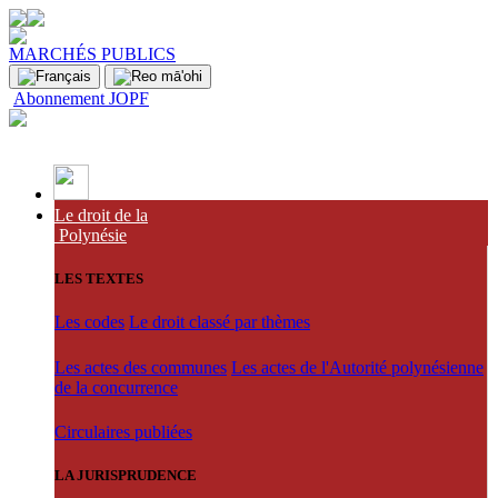
MARCHÉS PUBLICS
Abonnement JOPF
Le droit de la
Polynésie
LES TEXTES
Les codes
Le droit classé par thèmes
Les actes des communes
Les actes de l'Autorité polynésienne
de la concurrence
Circulaires publiées
LA JURISPRUDENCE