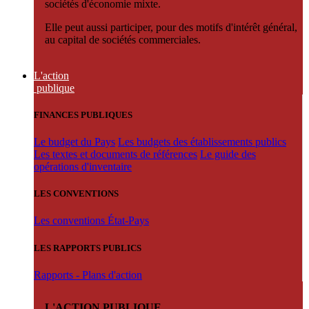
sociétés d'économie mixte.
Elle peut aussi participer, pour des motifs d'intérêt général,
au capital de sociétés commerciales.
L'action
publique
FINANCES PUBLIQUES
Le budget du Pays
Les budgets des établissements publics
Les textes et documents de références
Le guide des
opérations d'inventaire
LES CONVENTIONS
Les conventions État-Pays
LES RAPPORTS PUBLICS
Rapports - Plans d'action
L'ACTION PUBLIQUE