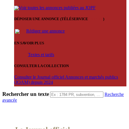
Voir toutes les annonces publiées au JOPF
DÉPOSER UNE ANNONCE (TÉLÉSERVICE
'ARERE
)
Rédiger une annonce
EN SAVOIR PLUS
Textes et tarifs
CONSULTER LA COLLECTION
Consulter le Journal officiel Annonces et marchés publics
(JOAM) depuis 2024
Rechercher un texte
Recherche
avancée