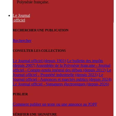
Polynésie française.
Le Journal
officiel
RECHERCHER UNE PUBLICATION
Rechercher
CONSULTER LES COLLECTIONS
Le Journal officiel (depuis 1901)
Le bulletin des impôts
(depuis 2007)
Assemblée de la Polynésie française - Journal
officiel - Compte-rendu intégral des débats (depuis 2012)
Le
Journal officiel - Propriété industrielle (depuis 2023)
Le
Journal officiel - Annonces et marchés publics (depuis 2024)
Le Journal officiel - Signatures électroniques (depuis 2026)
PUBLIER
Comment publier un texte ou une annonce au JOPF
VÉRIFIER UNE SIGNATURE