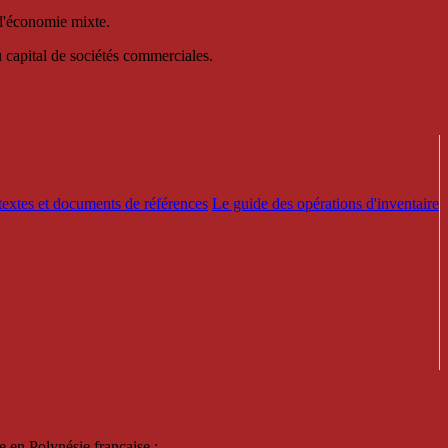
 d'économie mixte.
au capital de sociétés commerciales.
textes et documents de références
Le guide des opérations d'inventaire
e en Polynésie française :