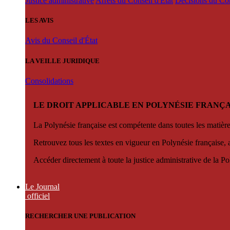
Justice administrative
Arrêts du Conseil d'État
Décisions du Con
LES AVIS
Avis du Conseil d'État
LA VEILLE JURIDIQUE
Consolidations
LE DROIT APPLICABLE EN POLYNÉSIE FRANÇA
La Polynésie française est compétente dans toutes les matièr
Retrouvez tous les textes en vigueur en Polynésie française, 
Accéder directement à toute la justice administrative de la Po
Le Journal
officiel
RECHERCHER UNE PUBLICATION