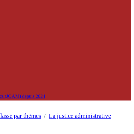
lics (JOAM) depuis 2024
classé par thèmes
/
La justice administrative