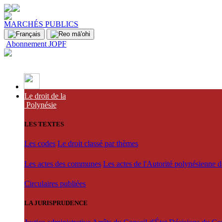
MARCHÉS PUBLICS
Abonnement JOPF
Le droit de la
Polynésie
LES TEXTES
Les codes
Le droit classé par thèmes
Les actes des communes
Les actes de l'Autorité polynésienne 
Circulaires publiées
LA JURISPRUDENCE