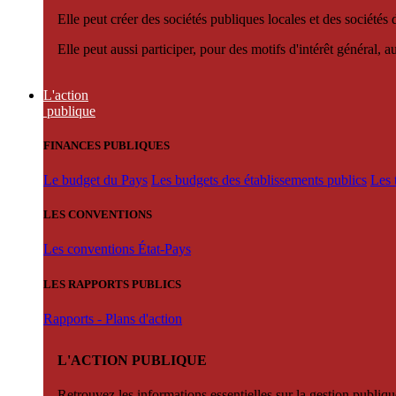
Elle peut créer des sociétés publiques locales et des sociétés
Elle peut aussi participer, pour des motifs d'intérêt général, 
L'action
publique
FINANCES PUBLIQUES
Le budget du Pays
Les budgets des établissements publics
Les 
LES CONVENTIONS
Les conventions État-Pays
LES RAPPORTS PUBLICS
Rapports - Plans d'action
L'ACTION PUBLIQUE
Retrouvez les informations essentielles sur la gestion publiqu