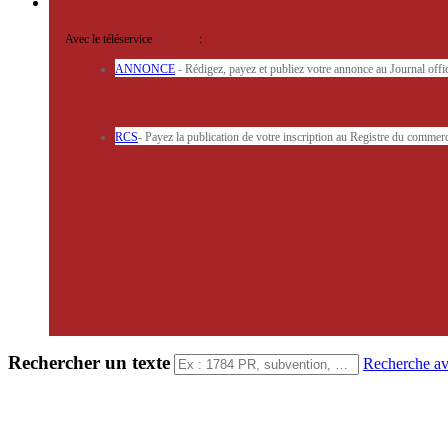
Avec le téléservice
'ARERE
:
ANNONCE
- Rédigez, payez et publiez votre annonce au Journal off
RCS
- Payez la publication de votre inscription au Registre du commerc
Rechercher un texte
Recherche a