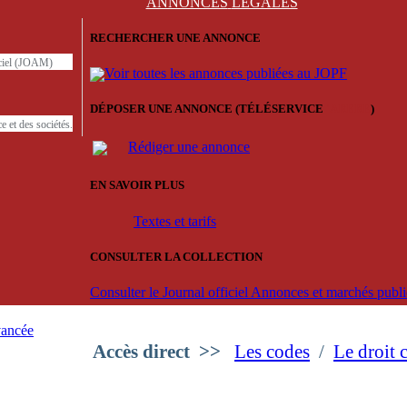
ANNONCES
LÉGALES
RECHERCHER UNE ANNONCE
iciel (JOAM)
Voir toutes les annonces publiées au JOPF
DÉPOSER UNE ANNONCE (TÉLÉSERVICE
'ARERE
)
e et des sociétés.
Rédiger une annonce
EN SAVOIR PLUS
Textes et tarifs
CONSULTER LA COLLECTION
Consulter le Journal officiel Annonces et marchés pub
vancée
Accès direct
>>
Les codes
/
Le droit 