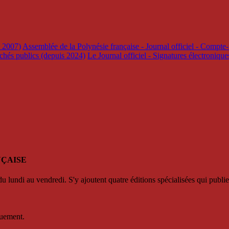
s 2007)
Assemblée de la Polynésie française - Journal officiel - Compte-
rchés publics (depuis 2024)
Le Journal officiel - Signatures électroniqu
NÇAISE
u lundi au vendredi. S'y ajoutent quatre éditions spécialisées qui publie
quement.