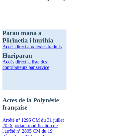
Parau mana a
Pōrīnetia i hurihia
Accès direct
aux textes traduits
Huriparau
Accès direct
la liste des
contributeurs par service
Actes de la Polynésie
française
Arrêté n° 1296 CM du 31 juillet
2026 portant modification de
l'arrêté n° 2805 CM du 19