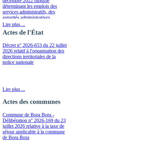
décembre 2022 modifié
déterminant les emplois des
services administratifs, des
autorités administratives
indépendantes et des
Lire plus ...
établissements publics à
Actes de l'État
caractère administratif pouvant
prétendre à une indemnité de
Décret n° 2026-653 du 22 juillet
sujétions spéciales
2026 relatif à l'organisation des
directions territoriales de la
police nationale
Lire plus ...
Actes des communes
Commune de Bora Bora -
Délibération n° 2026-169 du 23
juillet 2026 relative à la taxe de
séjour applicable à la commune
de Bora Bora