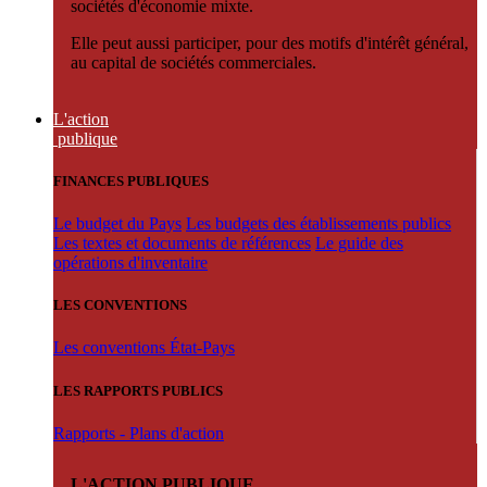
sociétés d'économie mixte.
Elle peut aussi participer, pour des motifs d'intérêt général,
au capital de sociétés commerciales.
L'action
publique
FINANCES PUBLIQUES
Le budget du Pays
Les budgets des établissements publics
Les textes et documents de références
Le guide des
opérations d'inventaire
LES CONVENTIONS
Les conventions État-Pays
LES RAPPORTS PUBLICS
Rapports - Plans d'action
L'ACTION PUBLIQUE