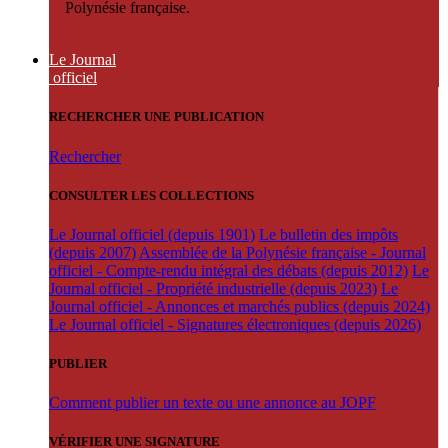
Polynésie française.
Le Journal
officiel
RECHERCHER UNE PUBLICATION
Rechercher
CONSULTER LES COLLECTIONS
Le Journal officiel (depuis 1901)
Le bulletin des impôts
(depuis 2007)
Assemblée de la Polynésie française - Journal
officiel - Compte-rendu intégral des débats (depuis 2012)
Le
Journal officiel - Propriété industrielle (depuis 2023)
Le
Journal officiel - Annonces et marchés publics (depuis 2024)
Le Journal officiel - Signatures électroniques (depuis 2026)
PUBLIER
Comment publier un texte ou une annonce au JOPF
VÉRIFIER UNE SIGNATURE