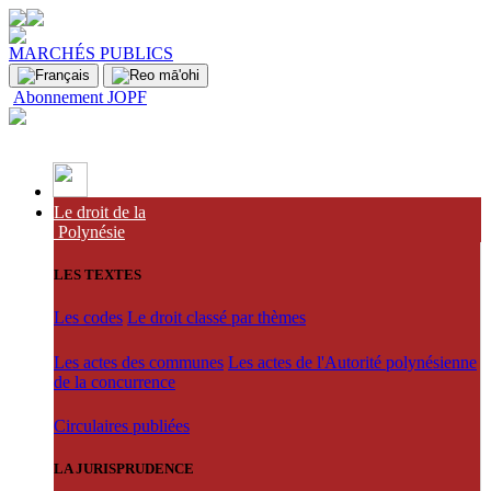
MARCHÉS PUBLICS
Abonnement JOPF
Le droit de la
Polynésie
LES TEXTES
Les codes
Le droit classé par thèmes
Les actes des communes
Les actes de l'Autorité polynésienne
de la concurrence
Circulaires publiées
LA JURISPRUDENCE