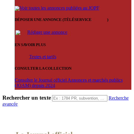
Voir toutes les annonces publiées au JOPF
DÉPOSER UNE ANNONCE (TÉLÉSERVICE
'ARERE
)
Rédiger une annonce
EN SAVOIR PLUS
Textes et tarifs
CONSULTER LA COLLECTION
Consulter le Journal officiel Annonces et marchés publics
(JOAM) depuis 2024
Rechercher un texte
Recherche
avancée