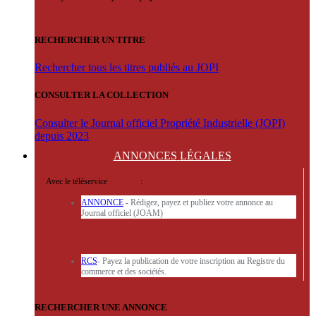
RECHERCHER UN TITRE
Rechercher tous les titres publiés au JOPI
CONSULTER LA COLLECTION
Consulter le Journal officiel Propriété Industrielle (JOPI)
depuis 2023
ANNONCES
LÉGALES
Avec le téléservice
'ARERE
:
ANNONCE
- Rédigez, payez et publiez votre annonce au
Journal officiel (JOAM)
RCS
- Payez la publication de votre inscription au Registre du
commerce et des sociétés.
RECHERCHER UNE ANNONCE