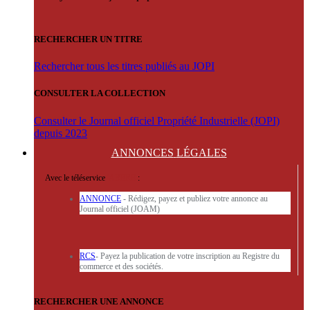
RECHERCHER UN TITRE
Rechercher tous les titres publiés au JOPI
CONSULTER LA COLLECTION
Consulter le Journal officiel Propriété Industrielle (JOPI)
depuis 2023
ANNONCES
LÉGALES
Avec le téléservice
'ARERE
:
ANNONCE
- Rédigez, payez et publiez votre annonce au
Journal officiel (JOAM)
RCS
- Payez la publication de votre inscription au Registre du
commerce et des sociétés.
RECHERCHER UNE ANNONCE