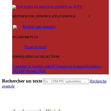
Voir toutes les annonces publiées au JOPF
DÉPOSER UNE ANNONCE (TÉLÉSERVICE
'ARERE
)
Rédiger une annonce
EN SAVOIR PLUS
Textes et tarifs
CONSULTER LA COLLECTION
Consulter le Journal officiel Annonces et marchés publics
(JOAM) depuis 2024
Rechercher un texte
Recherche
avancée