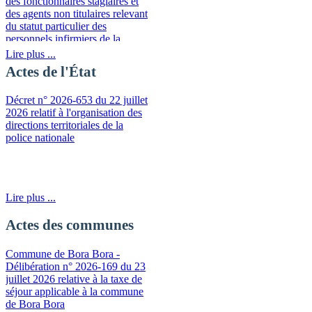
des fonctionnaires stagiaires et
des agents non titulaires relevant
du statut particulier des
personnels infirmiers de la
fonction publique de la
Lire plus ...
Polynésie française
Actes de l'État
Décret n° 2026-653 du 22 juillet
2026 relatif à l'organisation des
directions territoriales de la
police nationale
Lire plus ...
Actes des communes
Commune de Bora Bora -
Délibération n° 2026-169 du 23
juillet 2026 relative à la taxe de
séjour applicable à la commune
de Bora Bora