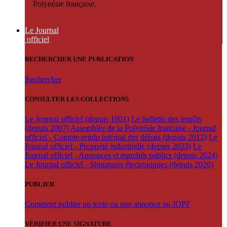
Polynésie française.
Le Journal
officiel
RECHERCHER UNE PUBLICATION
Rechercher
CONSULTER LES COLLECTIONS
Le Journal officiel (depuis 1901)
Le bulletin des impôts
(depuis 2007)
Assemblée de la Polynésie française - Journal
officiel - Compte-rendu intégral des débats (depuis 2012)
Le
Journal officiel - Propriété industrielle (depuis 2023)
Le
Journal officiel - Annonces et marchés publics (depuis 2024)
Le Journal officiel - Signatures électroniques (depuis 2026)
PUBLIER
Comment publier un texte ou une annonce au JOPF
VÉRIFIER UNE SIGNATURE