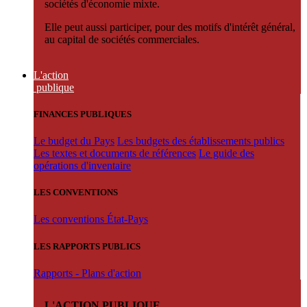
sociétés d'économie mixte.
Elle peut aussi participer, pour des motifs d'intérêt général,
au capital de sociétés commerciales.
L'action
publique
FINANCES PUBLIQUES
Le budget du Pays
Les budgets des établissements publics
Les textes et documents de références
Le guide des
opérations d'inventaire
LES CONVENTIONS
Les conventions État-Pays
LES RAPPORTS PUBLICS
Rapports - Plans d'action
L'ACTION PUBLIQUE