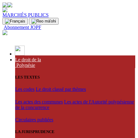
MARCHÉS PUBLICS
Abonnement JOPF
Le droit de la
Polynésie
LES TEXTES
Les codes
Le droit classé par thèmes
Les actes des communes
Les actes de l'Autorité polynésienne
de la concurrence
Circulaires publiées
LA JURISPRUDENCE