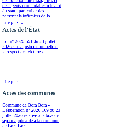
des fonctionnaires stagiaires et
des agents non titulaires relevant
du statut particulier des
personnels infirmiers de la
fonction publique de la
Lire plus ...
Polynésie française
Actes de l'État
Loi n° 2026-651 du 23 juillet
2026 sur la justice criminelle et
le respect des victimes
Lire plus ...
Actes des communes
Commune de Bora Bora -
Délibération n° 2026-169 du 23
juillet 2026 relative à la taxe de
séjour applicable à la commune
de Bora Bora