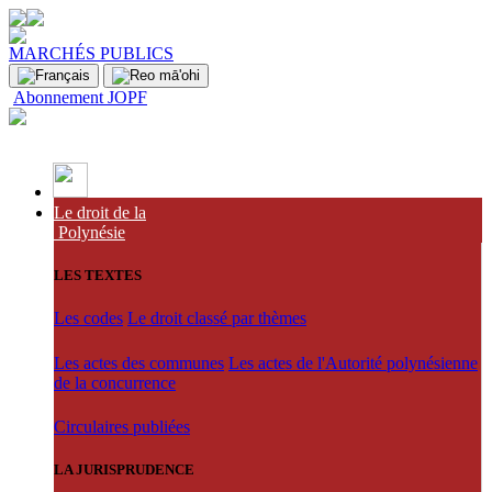
MARCHÉS PUBLICS
Abonnement JOPF
Le droit de la
Polynésie
LES TEXTES
Les codes
Le droit classé par thèmes
Les actes des communes
Les actes de l'Autorité polynésienne
de la concurrence
Circulaires publiées
LA JURISPRUDENCE