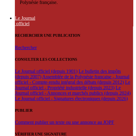
Polynésie française.
Le Journal
officiel
RECHERCHER UNE PUBLICATION
Rechercher
CONSULTER LES COLLECTIONS
Le Journal officiel (depuis 1901)
Le bulletin des impôts
(depuis 2007)
Assemblée de la Polynésie française - Journal
officiel - Compte-rendu intégral des débats (depuis 2012)
Le
Journal officiel - Propriété industrielle (depuis 2023)
Le
Journal officiel - Annonces et marchés publics (depuis 2024)
Le Journal officiel - Signatures électroniques (depuis 2026)
PUBLIER
Comment publier un texte ou une annonce au JOPF
VÉRIFIER UNE SIGNATURE