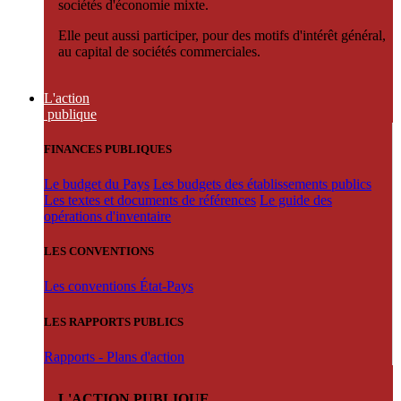
sociétés d'économie mixte.
Elle peut aussi participer, pour des motifs d'intérêt général,
au capital de sociétés commerciales.
L'action
publique
FINANCES PUBLIQUES
Le budget du Pays
Les budgets des établissements publics
Les textes et documents de références
Le guide des
opérations d'inventaire
LES CONVENTIONS
Les conventions État-Pays
LES RAPPORTS PUBLICS
Rapports - Plans d'action
L'ACTION PUBLIQUE