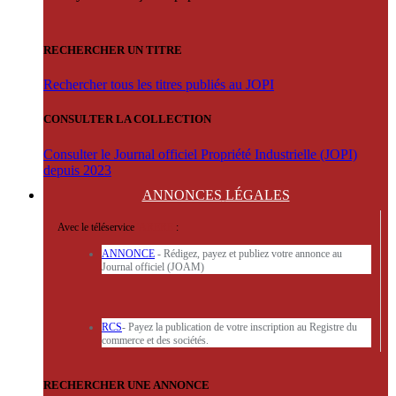
RECHERCHER UN TITRE
Rechercher tous les titres publiés au JOPI
CONSULTER LA COLLECTION
Consulter le Journal officiel Propriété Industrielle (JOPI)
depuis 2023
ANNONCES
LÉGALES
Avec le téléservice
'ARERE
:
ANNONCE
- Rédigez, payez et publiez votre annonce au
Journal officiel (JOAM)
RCS
- Payez la publication de votre inscription au Registre du
commerce et des sociétés.
RECHERCHER UNE ANNONCE