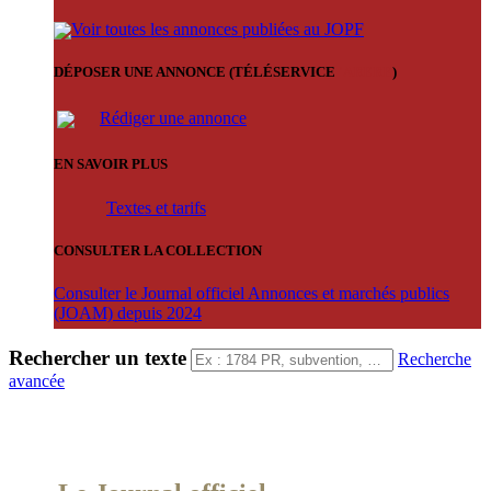
Voir toutes les annonces publiées au JOPF
DÉPOSER UNE ANNONCE (TÉLÉSERVICE
'ARERE
)
Rédiger une annonce
EN SAVOIR PLUS
Textes et tarifs
CONSULTER LA COLLECTION
Consulter le Journal officiel Annonces et marchés publics
(JOAM) depuis 2024
Rechercher un texte
Recherche
avancée