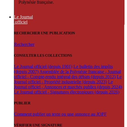
Polynésie française.
Le Journal
officiel
RECHERCHER UNE PUBLICATION
Rechercher
CONSULTER LES COLLECTIONS
Le Journal officiel (depuis 1901)
Le bulletin des impôts
(depuis 2007)
Assemblée de la Polynésie française - Journal
officiel - Compte-rendu intégral des débats (depuis 2012)
Le
Journal officiel - Propriété industrielle (depuis 2023)
Le
Journal officiel - Annonces et marchés publics (depuis 2024)
Le Journal officiel - Signatures électroniques (depuis 2026)
PUBLIER
Comment publier un texte ou une annonce au JOPF
VÉRIFIER UNE SIGNATURE