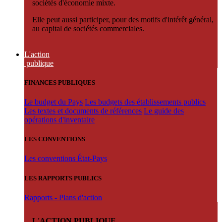
sociétés d'économie mixte.
Elle peut aussi participer, pour des motifs d'intérêt général,
au capital de sociétés commerciales.
L'action
publique
FINANCES PUBLIQUES
Le budget du Pays
Les budgets des établissements publics
Les textes et documents de références
Le guide des
opérations d'inventaire
LES CONVENTIONS
Les conventions État-Pays
LES RAPPORTS PUBLICS
Rapports - Plans d'action
L'ACTION PUBLIQUE