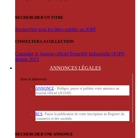
RECHERCHER UN TITRE
Rechercher tous les titres publiés au JOPI
CONSULTER LA COLLECTION
Consulter le Journal officiel Propriété Industrielle (JOPI)
depuis 2023
ANNONCES
LÉGALES
Avec le téléservice
'ARERE
:
ANNONCE
- Rédigez, payez et publiez votre annonce au
Journal officiel (JOAM)
RCS
- Payez la publication de votre inscription au Registre du
commerce et des sociétés.
RECHERCHER UNE ANNONCE