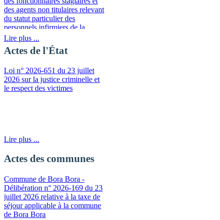
des fonctionnaires stagiaires et
des agents non titulaires relevant
du statut particulier des
personnels infirmiers de la
fonction publique de la
Lire plus ...
Polynésie française
Actes de l'État
Loi n° 2026-651 du 23 juillet
2026 sur la justice criminelle et
le respect des victimes
Lire plus ...
Actes des communes
Commune de Bora Bora -
Délibération n° 2026-169 du 23
juillet 2026 relative à la taxe de
séjour applicable à la commune
de Bora Bora