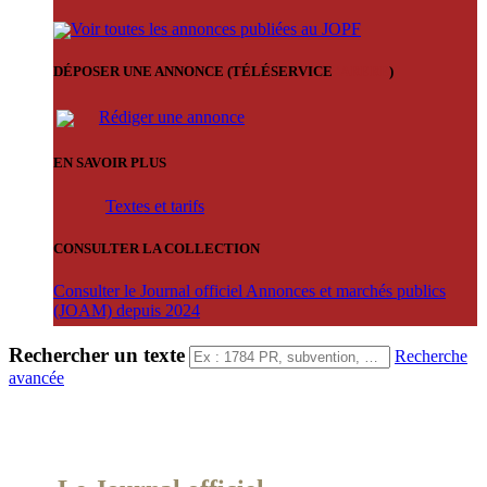
Voir toutes les annonces publiées au JOPF
DÉPOSER UNE ANNONCE (TÉLÉSERVICE
'ARERE
)
Rédiger une annonce
EN SAVOIR PLUS
Textes et tarifs
CONSULTER LA COLLECTION
Consulter le Journal officiel Annonces et marchés publics
(JOAM) depuis 2024
Rechercher un texte
Recherche
avancée