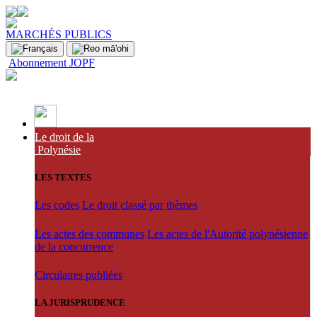
MARCHÉS PUBLICS
Abonnement JOPF
Le droit de la
Polynésie
LES TEXTES
Les codes
Le droit classé par thèmes
Les actes des communes
Les actes de l'Autorité polynésienne
de la concurrence
Circulaires publiées
LA JURISPRUDENCE