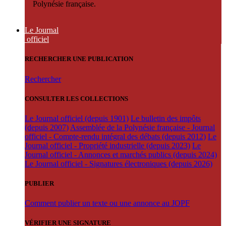
Polynésie française.
Le Journal
officiel
RECHERCHER UNE PUBLICATION
Rechercher
CONSULTER LES COLLECTIONS
Le Journal officiel (depuis 1901)
Le bulletin des impôts
(depuis 2007)
Assemblée de la Polynésie française - Journal
officiel - Compte-rendu intégral des débats (depuis 2012)
Le
Journal officiel - Propriété industrielle (depuis 2023)
Le
Journal officiel - Annonces et marchés publics (depuis 2024)
Le Journal officiel - Signatures électroniques (depuis 2026)
PUBLIER
Comment publier un texte ou une annonce au JOPF
VÉRIFIER UNE SIGNATURE