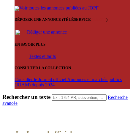
Voir toutes les annonces publiées au JOPF
DÉPOSER UNE ANNONCE (TÉLÉSERVICE
'ARERE
)
Rédiger une annonce
EN SAVOIR PLUS
Textes et tarifs
CONSULTER LA COLLECTION
Consulter le Journal officiel Annonces et marchés publics
(JOAM) depuis 2024
Rechercher un texte
Recherche
avancée