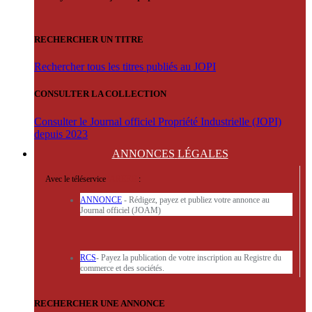
RECHERCHER UN TITRE
Rechercher tous les titres publiés au JOPI
CONSULTER LA COLLECTION
Consulter le Journal officiel Propriété Industrielle (JOPI)
depuis 2023
ANNONCES
LÉGALES
Avec le téléservice
'ARERE
:
ANNONCE
- Rédigez, payez et publiez votre annonce au
Journal officiel (JOAM)
RCS
- Payez la publication de votre inscription au Registre du
commerce et des sociétés.
RECHERCHER UNE ANNONCE