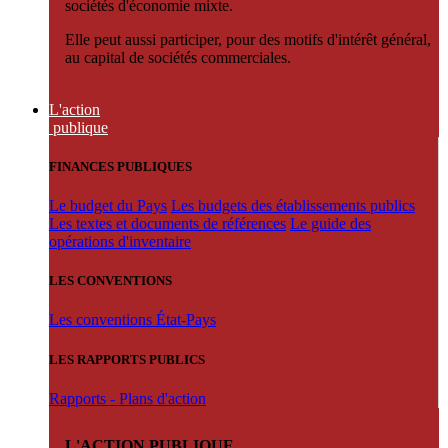
sociétés d'économie mixte.
Elle peut aussi participer, pour des motifs d'intérêt général,
au capital de sociétés commerciales.
L'action
publique
FINANCES PUBLIQUES
Le budget du Pays
Les budgets des établissements publics
Les textes et documents de références
Le guide des
opérations d'inventaire
LES CONVENTIONS
Les conventions État-Pays
LES RAPPORTS PUBLICS
Rapports - Plans d'action
L'ACTION PUBLIQUE