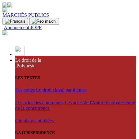
MARCHÉS PUBLICS
Abonnement JOPF
Le droit de la
Polynésie
LES TEXTES
Les codes
Le droit classé par thèmes
Les actes des communes
Les actes de l'Autorité polynésienne
de la concurrence
Circulaires publiées
LA JURISPRUDENCE