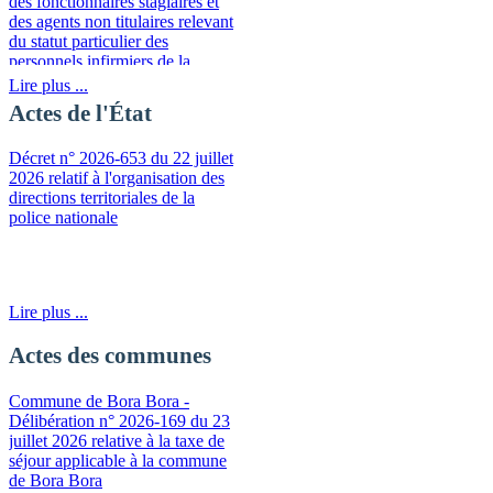
des fonctionnaires stagiaires et
des agents non titulaires relevant
du statut particulier des
personnels infirmiers de la
fonction publique de la
Lire plus ...
Polynésie française
Actes de l'État
Décret n° 2026-653 du 22 juillet
2026 relatif à l'organisation des
directions territoriales de la
police nationale
Lire plus ...
Actes des communes
Commune de Bora Bora -
Délibération n° 2026-169 du 23
juillet 2026 relative à la taxe de
séjour applicable à la commune
de Bora Bora